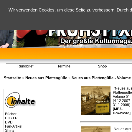
Wir verwenden Cookies, um diese Seite zu verbessern. Durch d
Rundbrief
Termine
Shop
Startseite
»
Neues aus Plattengülle
»
Neues aus Plattengülle - Volume 5
"Neues au
Plattengülle
Volume 5"
(4.12.2007 
31.1.2008)
[MP3-
Download]
Bücher
CD / LP
DVD
Fan-Artikel
Neues aus
Shirts