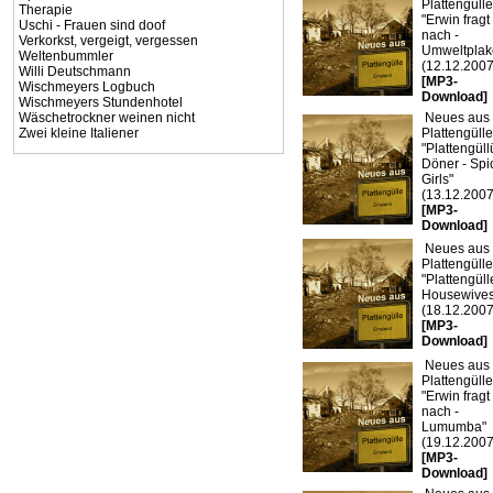
Plattengülle
Therapie
"Erwin fragt
Uschi - Frauen sind doof
nach -
Verkorkst, vergeigt, vergessen
Umweltplake
Weltenbummler
(12.12.2007
Willi Deutschmann
[MP3-
Wischmeyers Logbuch
Download]
Wischmeyers Stundenhotel
Wäschetrockner weinen nicht
Neues aus
Zwei kleine Italiener
Plattengülle
"Plattengül
Döner - Spi
Girls"
(13.12.2007
[MP3-
Download]
Neues aus
Plattengülle
"Plattengüll
Housewives
(18.12.2007
[MP3-
Download]
Neues aus
Plattengülle
"Erwin fragt
nach -
Lumumba"
(19.12.2007
[MP3-
Download]