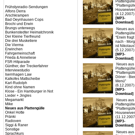
Plattengülle
"Plattengüll
Frühstyxradio-Sendungen
Housewives
Alfons Derra
(4.12.2007)
Arschkrampen
[MP3-
Bad Oeynhausen Cops
Download]
Brochi und Erwin
Brungs unterwegs
Neues aus
Bunkenstedter Heimatchronik
Plattengülle
Der Kleine Tierfreund
"Erwin fragt
Die drei Musketiere
nach - Mor
Die Vierma
ist Nikolaus
Erwinchen
(5.12.2007)
Fahrgemeinschaft
[MP3-
Frieda & Anneliese
Download]
FSR-Hitparade
Neues aus
Günther, der Treckerfahrer
Plattengülle
Interviewstudio
"Plattengül
Isernhagen Law
Döner - Bier
Kalkofes Mattscheibe
Menü"
Karl-Rudolph
(6.12.2007)
Kind ohne Namen
[MP3-
Klose - Ein Hamburger in Not
Download]
Lieder + Jingles
Megamarkt
Neues aus
Mike
Plattengülle
Neues aus Plattengülle
"Plattengüll
Onkel Hotte
Housewives
Pränki
(11.12.2007
Radioven
[MP3-
Siggi & Raner
Download]
Sonstige
Neues aus
Sprachkurs