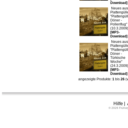
Download]
Neues aus
Plattengülle
"Plattengü
Döner -
Pollenflug"
(10.3.2009
[MP3-
Download]
Neues aus
Plattengülle
"Plattengü
Döner -
Türkische
Woche"
(24.3.2009
[MP3-
Download]
angezeigte Produkte:
1
bis
26
(
Hilfe
|
© 2026 Frühst