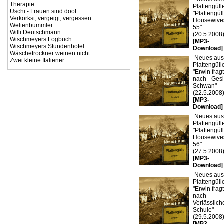
Therapie
Plattengülle
Uschi - Frauen sind doof
"Plattengül
Verkorkst, vergeigt, vergessen
Housewive
Weltenbummler
55"
Willi Deutschmann
(20.5.2008
Wischmeyers Logbuch
[MP3-
Wischmeyers Stundenhotel
Download]
Wäschetrockner weinen nicht
Neues aus
Zwei kleine Italiener
Plattengülle
"Erwin fragt
nach - Ges
Schwan"
(22.5.2008
[MP3-
Download]
Neues aus
Plattengülle
"Plattengül
Housewive
56"
(27.5.2008
[MP3-
Download]
Neues aus
Plattengülle
"Erwin fragt
nach -
Verlässlich
Schule"
(29.5.2008