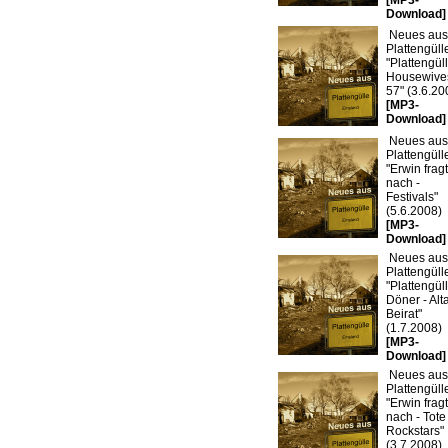
[MP3-
Download]
Neues aus
Plattengülle
"Plattengül
Housewive
57" (3.6.20
[MP3-
Download]
Neues aus
Plattengülle
"Erwin fragt
nach -
Festivals"
(5.6.2008)
[MP3-
Download]
Neues aus
Plattengülle
"Plattengü
Döner - Alt
Beirat"
(1.7.2008)
[MP3-
Download]
Neues aus
Plattengülle
"Erwin fragt
nach - Tote
Rockstars"
(3.7.2008)