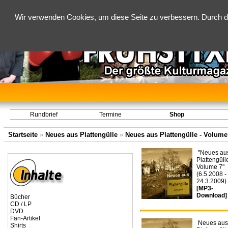
Wir verwenden Cookies, um diese Seite zu verbessern. Durch d
Rundbrief
Termine
Shop
Startseite
»
Neues aus Plattengülle
»
Neues aus Plattengülle - Volume 
"Neues au
Plattengülle
Volume 7"
(6.5.2008 -
24.3.2009)
[MP3-
Download]
Bücher
CD / LP
DVD
Fan-Artikel
Neues aus
Shirts