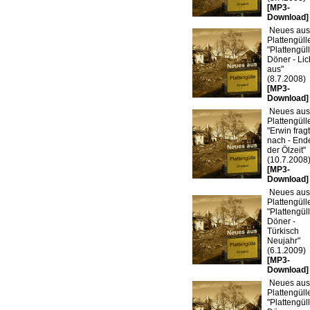
[MP3-
Download]
Neues aus
Plattengülle
"Plattengü
Döner - Lic
aus"
(8.7.2008)
[MP3-
Download]
Neues aus
Plattengülle
"Erwin fragt
nach - End
der Ölzeit"
(10.7.2008
[MP3-
Download]
Neues aus
Plattengülle
"Plattengü
Döner -
Türkisch
Neujahr"
(6.1.2009)
[MP3-
Download]
Neues aus
Plattengülle
"Plattengü