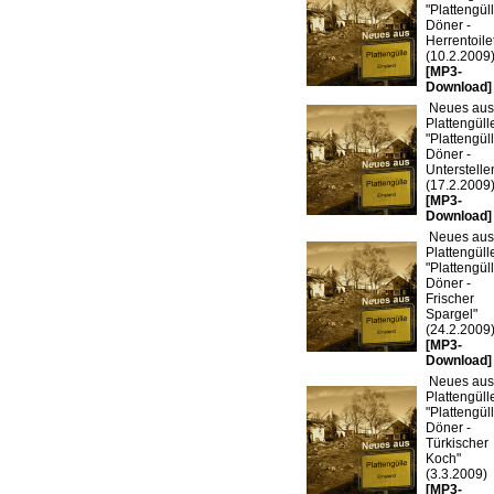
"Plattengü
Döner -
Herrentoile
(10.2.2009
[MP3-
Download]
Neues aus
Plattengülle
"Plattengü
Döner -
Unterstelle
(17.2.2009
[MP3-
Download]
Neues aus
Plattengülle
"Plattengü
Döner -
Frischer
Spargel"
(24.2.2009
[MP3-
Download]
Neues aus
Plattengülle
"Plattengü
Döner -
Türkischer
Koch"
(3.3.2009)
[MP3-