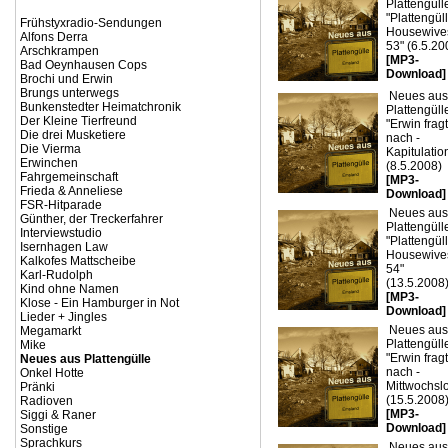
Plattengülle
"Plattengül
Frühstyxradio-Sendungen
Housewive
Alfons Derra
53" (6.5.20
Arschkrampen
[MP3-
Bad Oeynhausen Cops
Download]
Brochi und Erwin
Brungs unterwegs
Neues aus
Bunkenstedter Heimatchronik
Plattengülle
Der Kleine Tierfreund
"Erwin fragt
Die drei Musketiere
nach -
Die Vierma
Kapitulatio
Erwinchen
(8.5.2008)
Fahrgemeinschaft
[MP3-
Frieda & Anneliese
Download]
FSR-Hitparade
Neues aus
Günther, der Treckerfahrer
Plattengülle
Interviewstudio
"Plattengül
Isernhagen Law
Housewive
Kalkofes Mattscheibe
54"
Karl-Rudolph
(13.5.2008
Kind ohne Namen
[MP3-
Klose - Ein Hamburger in Not
Download]
Lieder + Jingles
Neues aus
Megamarkt
Plattengülle
Mike
"Erwin fragt
Neues aus Plattengülle
nach -
Onkel Hotte
Mittwochslo
Pränki
(15.5.2008
Radioven
[MP3-
Siggi & Raner
Download]
Sonstige
Sprachkurs
Neues aus