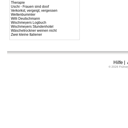
Therapie
Uschi - Frauen sind doof
Verkorkst, vergeigt, vergessen
Weltenbummler
Willi Deutschmann
Wischmeyers Logbuch
Wischmeyers Stundenhotel
Wäschetrockner weinen nicht
Zwei kleine Italiener
Hilfe
|
© 2026 Frühst