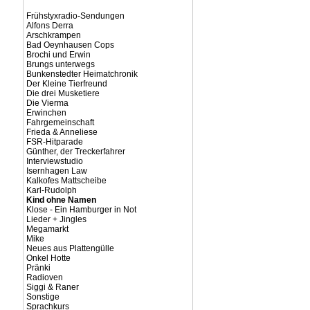
Frühstyxradio-Sendungen
Alfons Derra
Arschkrampen
Bad Oeynhausen Cops
Brochi und Erwin
Brungs unterwegs
Bunkenstedter Heimatchronik
Der Kleine Tierfreund
Die drei Musketiere
Die Vierma
Erwinchen
Fahrgemeinschaft
Frieda & Anneliese
FSR-Hitparade
Günther, der Treckerfahrer
Interviewstudio
Isernhagen Law
Kalkofes Mattscheibe
Karl-Rudolph
Kind ohne Namen
Klose - Ein Hamburger in Not
Lieder + Jingles
Megamarkt
Mike
Neues aus Plattengülle
Onkel Hotte
Pränki
Radioven
Siggi & Raner
Sonstige
Sprachkurs