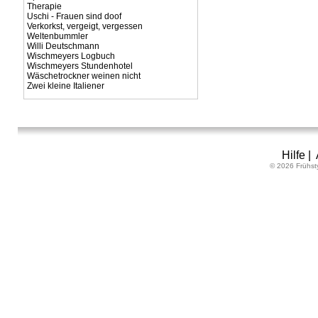
Therapie
Uschi - Frauen sind doof
Verkorkst, vergeigt, vergessen
Weltenbummler
Willi Deutschmann
Wischmeyers Logbuch
Wischmeyers Stundenhotel
Wäschetrockner weinen nicht
Zwei kleine Italiener
Hilfe
|
© 2026 Frühst