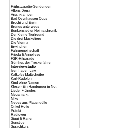
Frühstyxradio-Sendungen
Alfons Derra
Arschkrampen
Bad Oeynhausen Cops
Brochi und Erwin
Brungs unterwegs
Bunkenstedter Heimatchronik
Der Kleine Tierfreund
Die drei Musketiere
Die Vierma
Erwinchen
Fahrgemeinschaft
Frieda & Anneliese
FSR-Hitparade
Günther, der Treckerfahrer
Interviewstudio
Isernhagen Law
Kalkofes Mattscheibe
Karl-Rudolph
Kind ohne Namen
Klose - Ein Hamburger in Not
Lieder + Jingles
Megamarkt
Mike
Neues aus Plattengülle
Onkel Hotte
Pränki
Radioven
Siggi & Raner
Sonstige
Sprachkurs