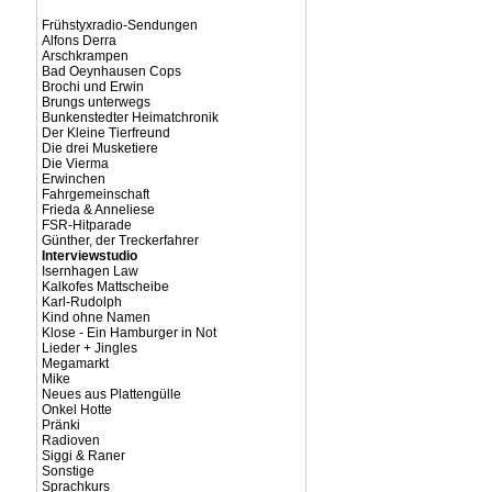
Frühstyxradio-Sendungen
Alfons Derra
Arschkrampen
Bad Oeynhausen Cops
Brochi und Erwin
Brungs unterwegs
Bunkenstedter Heimatchronik
Der Kleine Tierfreund
Die drei Musketiere
Die Vierma
Erwinchen
Fahrgemeinschaft
Frieda & Anneliese
FSR-Hitparade
Günther, der Treckerfahrer
Interviewstudio
Isernhagen Law
Kalkofes Mattscheibe
Karl-Rudolph
Kind ohne Namen
Klose - Ein Hamburger in Not
Lieder + Jingles
Megamarkt
Mike
Neues aus Plattengülle
Onkel Hotte
Pränki
Radioven
Siggi & Raner
Sonstige
Sprachkurs