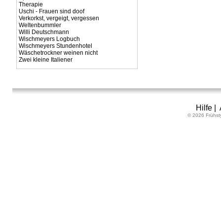
Therapie
Uschi - Frauen sind doof
Verkorkst, vergeigt, vergessen
Weltenbummler
Willi Deutschmann
Wischmeyers Logbuch
Wischmeyers Stundenhotel
Wäschetrockner weinen nicht
Zwei kleine Italiener
Hilfe
|
© 2026 Frühst