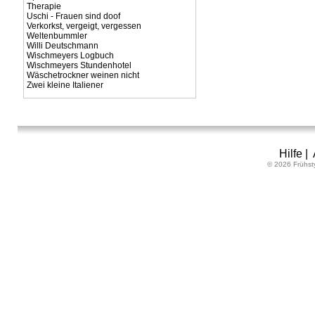
Therapie
Uschi - Frauen sind doof
Verkorkst, vergeigt, vergessen
Weltenbummler
Willi Deutschmann
Wischmeyers Logbuch
Wischmeyers Stundenhotel
Wäschetrockner weinen nicht
Zwei kleine Italiener
Hilfe
|
© 2026 Frühst