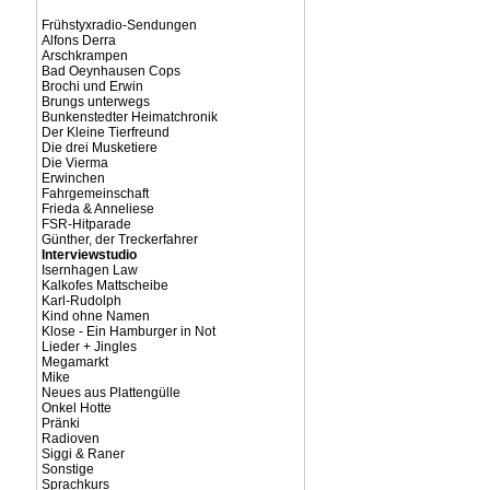
Frühstyxradio-Sendungen
Alfons Derra
Arschkrampen
Bad Oeynhausen Cops
Brochi und Erwin
Brungs unterwegs
Bunkenstedter Heimatchronik
Der Kleine Tierfreund
Die drei Musketiere
Die Vierma
Erwinchen
Fahrgemeinschaft
Frieda & Anneliese
FSR-Hitparade
Günther, der Treckerfahrer
Interviewstudio
Isernhagen Law
Kalkofes Mattscheibe
Karl-Rudolph
Kind ohne Namen
Klose - Ein Hamburger in Not
Lieder + Jingles
Megamarkt
Mike
Neues aus Plattengülle
Onkel Hotte
Pränki
Radioven
Siggi & Raner
Sonstige
Sprachkurs