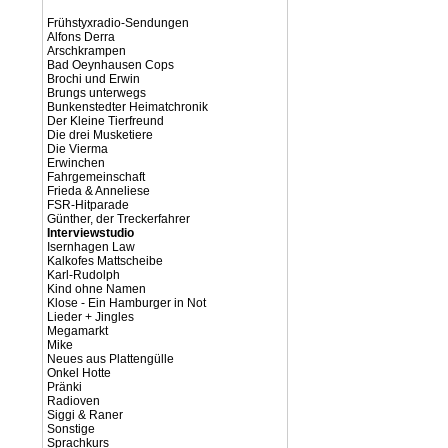
Frühstyxradio-Sendungen
Alfons Derra
Arschkrampen
Bad Oeynhausen Cops
Brochi und Erwin
Brungs unterwegs
Bunkenstedter Heimatchronik
Der Kleine Tierfreund
Die drei Musketiere
Die Vierma
Erwinchen
Fahrgemeinschaft
Frieda & Anneliese
FSR-Hitparade
Günther, der Treckerfahrer
Interviewstudio
Isernhagen Law
Kalkofes Mattscheibe
Karl-Rudolph
Kind ohne Namen
Klose - Ein Hamburger in Not
Lieder + Jingles
Megamarkt
Mike
Neues aus Plattengülle
Onkel Hotte
Pränki
Radioven
Siggi & Raner
Sonstige
Sprachkurs