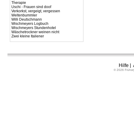
Therapie
Uschi - Frauen sind doof
Verkorkst, vergeigt, vergessen
Weltenbummler
Willi Deutschmann
Wischmeyers Logbuch
Wischmeyers Stundenhotel
Wäschetrockner weinen nicht
Zwei kleine Italiener
Hilfe
|
© 2026 Frühst