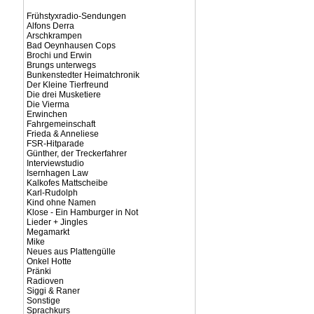
Frühstyxradio-Sendungen
Alfons Derra
Arschkrampen
Bad Oeynhausen Cops
Brochi und Erwin
Brungs unterwegs
Bunkenstedter Heimatchronik
Der Kleine Tierfreund
Die drei Musketiere
Die Vierma
Erwinchen
Fahrgemeinschaft
Frieda & Anneliese
FSR-Hitparade
Günther, der Treckerfahrer
Interviewstudio
Isernhagen Law
Kalkofes Mattscheibe
Karl-Rudolph
Kind ohne Namen
Klose - Ein Hamburger in Not
Lieder + Jingles
Megamarkt
Mike
Neues aus Plattengülle
Onkel Hotte
Pränki
Radioven
Siggi & Raner
Sonstige
Sprachkurs