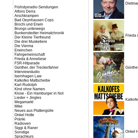
Dietma
Frühstyxradio-Sendungen
Alfons Derra
Arschkrampen
Bad Oeynhausen Cops
Brochi und Erwin
Brungs unterwegs
Bunkenstedter Heimatchronik
Frieda 
Der Kleine Tierfreund
Die drei Musketiere
Die Vierma
Erwinchen
Fahrgemeinschaft
Frieda & Anneliese
FSR-Hitparade
Günther, der Treckerfahrer
Günther
Interviewstudio
Isernhagen Law
Kalkofes Mattscheibe
Karl-Rudolph
Kind ohne Namen
Klose - Ein Hamburger in Not
Lieder + Jingles
Kalkofe
Megamarkt
Mike
Neues aus Plattengülle
Onkel Hotte
Pränki
Radioven
Siggi & Raner
Onkel H
Sonstige
Sprachkurs