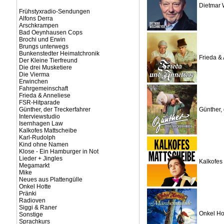
Dietmar 
Frühstyxradio-Sendungen
Alfons Derra
Arschkrampen
Bad Oeynhausen Cops
Brochi und Erwin
Brungs unterwegs
Bunkenstedter Heimatchronik
Frieda &
Der Kleine Tierfreund
Die drei Musketiere
Die Vierma
Erwinchen
Fahrgemeinschaft
Frieda & Anneliese
FSR-Hitparade
Günther, der Treckerfahrer
Günther, 
Interviewstudio
Isernhagen Law
Kalkofes Mattscheibe
Karl-Rudolph
Kind ohne Namen
Klose - Ein Hamburger in Not
Lieder + Jingles
Kalkofes
Megamarkt
Mike
Neues aus Plattengülle
Onkel Hotte
Pränki
Radioven
Siggi & Raner
Onkel Ho
Sonstige
Sprachkurs