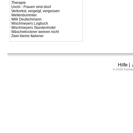
Therapie
Uschi - Frauen sind doof
Verkorkst, vergeigt, vergessen
Weltenbummler
Willi Deutschmann
Wischmeyers Logbuch
Wischmeyers Stundenhotel
Wäschetrockner weinen nicht
Zwei kleine Italiener
Hilfe
|
© 2026 Frühst