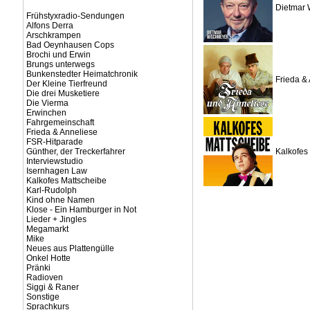
Dietmar 
Frühstyxradio-Sendungen
Alfons Derra
Arschkrampen
Bad Oeynhausen Cops
Brochi und Erwin
Brungs unterwegs
Bunkenstedter Heimatchronik
Frieda &
Der Kleine Tierfreund
Die drei Musketiere
Die Vierma
Erwinchen
Fahrgemeinschaft
Frieda & Anneliese
FSR-Hitparade
Günther, der Treckerfahrer
Kalkofes
Interviewstudio
Isernhagen Law
Kalkofes Mattscheibe
Karl-Rudolph
Kind ohne Namen
Klose - Ein Hamburger in Not
Lieder + Jingles
Megamarkt
Mike
Neues aus Plattengülle
Onkel Hotte
Pränki
Radioven
Siggi & Raner
Sonstige
Sprachkurs