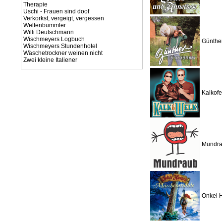
Therapie
Uschi - Frauen sind doof
Verkorkst, vergeigt, vergessen
Weltenbummler
Willi Deutschmann
Wischmeyers Logbuch
Günther
Wischmeyers Stundenhotel
Wäschetrockner weinen nicht
Zwei kleine Italiener
Kalkof
Mundra
Onkel H