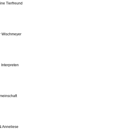
ine Tierfreund
r Wischmeyer
 Interpreten
meinschaft
& Anneliese