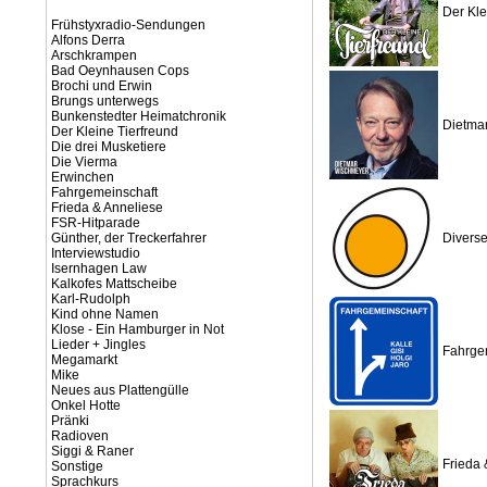
Der Kle
Frühstyxradio-Sendungen
Alfons Derra
Arschkrampen
Bad Oeynhausen Cops
Brochi und Erwin
Brungs unterwegs
Bunkenstedter Heimatchronik
Dietma
Der Kleine Tierfreund
Die drei Musketiere
Die Vierma
Erwinchen
Fahrgemeinschaft
Frieda & Anneliese
FSR-Hitparade
Günther, der Treckerfahrer
Diverse
Interviewstudio
Isernhagen Law
Kalkofes Mattscheibe
Karl-Rudolph
Kind ohne Namen
Klose - Ein Hamburger in Not
Lieder + Jingles
Fahrge
Megamarkt
Mike
Neues aus Plattengülle
Onkel Hotte
Pränki
Radioven
Siggi & Raner
Frieda 
Sonstige
Sprachkurs