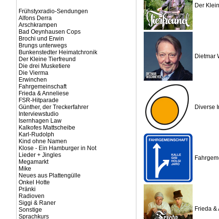
Der Klein
Frühstyxradio-Sendungen
Alfons Derra
Arschkrampen
Bad Oeynhausen Cops
Brochi und Erwin
Brungs unterwegs
Bunkenstedter Heimatchronik
Dietmar 
Der Kleine Tierfreund
Die drei Musketiere
Die Vierma
Erwinchen
Fahrgemeinschaft
Frieda & Anneliese
FSR-Hitparade
Günther, der Treckerfahrer
Diverse I
Interviewstudio
Isernhagen Law
Kalkofes Mattscheibe
Karl-Rudolph
Kind ohne Namen
Klose - Ein Hamburger in Not
Lieder + Jingles
Fahrgeme
Megamarkt
Mike
Neues aus Plattengülle
Onkel Hotte
Pränki
Radioven
Siggi & Raner
Frieda &
Sonstige
Sprachkurs