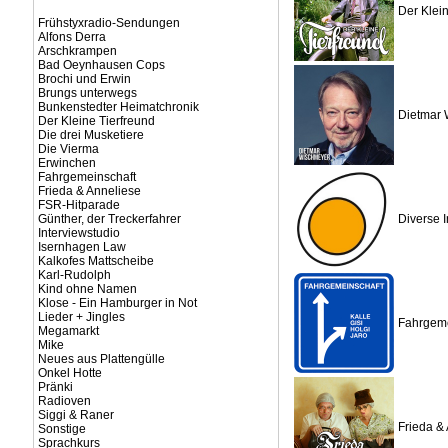
Der Klein
Frühstyxradio-Sendungen
Alfons Derra
Arschkrampen
Bad Oeynhausen Cops
Brochi und Erwin
Brungs unterwegs
Bunkenstedter Heimatchronik
Dietmar 
Der Kleine Tierfreund
Die drei Musketiere
Die Vierma
Erwinchen
Fahrgemeinschaft
Frieda & Anneliese
FSR-Hitparade
Günther, der Treckerfahrer
Diverse I
Interviewstudio
Isernhagen Law
Kalkofes Mattscheibe
Karl-Rudolph
Kind ohne Namen
Klose - Ein Hamburger in Not
Lieder + Jingles
Fahrgeme
Megamarkt
Mike
Neues aus Plattengülle
Onkel Hotte
Pränki
Radioven
Siggi & Raner
Frieda &
Sonstige
Sprachkurs