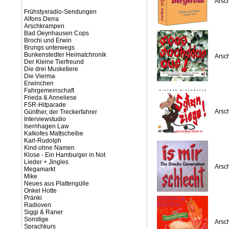
Arsc
Frühstyxradio-Sendungen
Alfons Derra
Arschkrampen
Bad Oeynhausen Cops
Brochi und Erwin
Brungs unterwegs
Bunkenstedter Heimatchronik
Arsc
Der Kleine Tierfreund
Die drei Musketiere
Die Vierma
Erwinchen
Fahrgemeinschaft
Frieda & Anneliese
FSR-Hitparade
Arsc
Günther, der Treckerfahrer
Interviewstudio
Isernhagen Law
Kalkofes Mattscheibe
Karl-Rudolph
Kind ohne Namen
Klose - Ein Hamburger in Not
Lieder + Jingles
Arsc
Megamarkt
Mike
Neues aus Plattengülle
Onkel Hotte
Pränki
Radioven
Siggi & Raner
Sonstige
Arsc
Sprachkurs