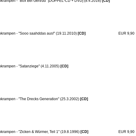
hkrampen - "Box Bei Gertrud" [DOPPEL-CD + DVD] (8.4.2016)
[CD]
hkrampen - "Sooo saahddas aus!" (19.11.2010)
[CD]
EUR 9,90
hkrampen - "Satanziege" (4.11.2005)
[CD]
hkrampen - "The Drecks Generation" (25.3.2002)
[CD]
hkrampen - "Zicken & Würmer, Teil 1" (19.8.1996)
[CD]
EUR 9,90