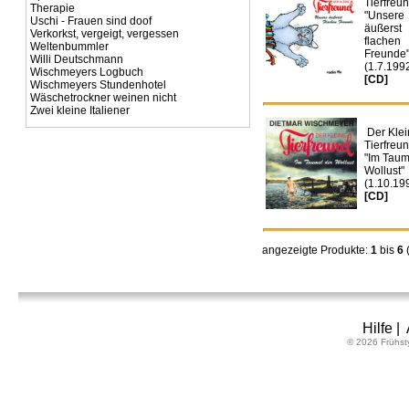
Tierfreun
Therapie
"Unsere
Uschi - Frauen sind doof
äußerst
Verkorkst, vergeigt, vergessen
flachen
Weltenbummler
Freunde
Willi Deutschmann
(1.7.199
Wischmeyers Logbuch
[CD]
Wischmeyers Stundenhotel
Wäschetrockner weinen nicht
Zwei kleine Italiener
Der Klei
Tierfreun
"Im Taum
Wollust"
(1.10.19
[CD]
angezeigte Produkte:
1
bis
6
Hilfe
|
© 2026 Frühst