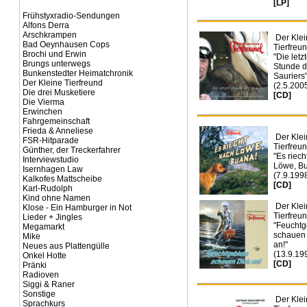
[LP]
Frühstyxradio-Sendungen
Alfons Derra
Arschkrampen
Der Klei
Bad Oeynhausen Cops
Tierfreun
Brochi und Erwin
"Die letz
Brungs unterwegs
Stunde 
Bunkenstedter Heimatchronik
Sauriers
Der Kleine Tierfreund
(2.5.200
Die drei Musketiere
[CD]
Die Vierma
Erwinchen
Fahrgemeinschaft
Frieda & Anneliese
Der Klei
FSR-Hitparade
Tierfreun
Günther, der Treckerfahrer
"Es riech
Interviewstudio
Löwe, Bu
Isernhagen Law
(7.9.199
Kalkofes Mattscheibe
[CD]
Karl-Rudolph
Kind ohne Namen
Der Klei
Klose - Ein Hamburger in Not
Tierfreun
Lieder + Jingles
"Feuchtg
Megamarkt
schauen
Mike
an!"
Neues aus Plattengülle
(13.9.19
Onkel Hotte
[CD]
Pränki
Radioven
Siggi & Raner
Sonstige
Der Klei
Sprachkurs