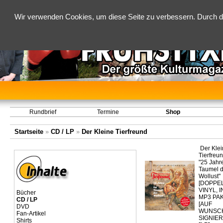
Wir verwenden Cookies, um diese Seite zu verbessern. Durch d
Rundbrief
Termine
Shop
Startseite
»
CD / LP
»
Der Kleine Tierfreund
Der Klei
Tierfreun
"25 Jahr
Taumel d
Wollust"
[DOPPEL
VINYL, I
Bücher
MP3 PAK
CD / LP
[AUF
DVD
WUNSC
Fan-Artikel
SIGNIER
Shirts