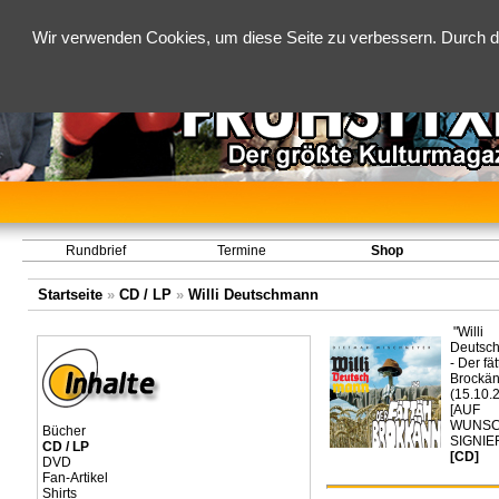
Wir verwenden Cookies, um diese Seite zu verbessern. Durch d
Rundbrief
Termine
Shop
Startseite
»
CD / LP
»
Willi Deutschmann
"Willi
Deutsc
- Der fät
Brockän
(15.10.
[AUF
WUNS
Bücher
SIGNIE
CD / LP
[CD]
DVD
Fan-Artikel
Shirts