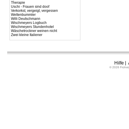
Therapie
Uschi - Frauen sind doof
Verkorkst, vergeigt, vergessen
Weltenbummler
Willi Deutschmann
Wischmeyers Logbuch
Wischmeyers Stundenhotel
Wäschetrockner weinen nicht
Zwei kleine Italiener
Hilfe
|
© 2026 Frühst