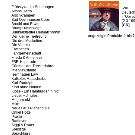
Frühstyxradio-Sendungen
Willi
Alfons Derra
Deutsc
Arschkrampen
- "Obi et
Bad Oeynhausen Cops
(2.3.19
Brochi und Erwin
[CD]
Brungs unterwegs
Bunkenstedter Heimatchronik
angezeigte Produkte:
1
bis
2
Der Kleine Tierfreund
Die drei Musketiere
Die Vierma
Erwinchen
Fahrgemeinschaft
Frieda & Anneliese
FSR-Hitparade
Günther, der Treckerfahrer
Interviewstudio
Isernhagen Law
Kalkofes Mattscheibe
Karl-Rudolph
Kind ohne Namen
Klose - Ein Hamburger in Not
Lieder + Jingles
Megamarkt
Mike
Neues aus Plattengülle
Onkel Hotte
Pränki
Radioven
Siggi & Raner
Sonstige
Sprachkurs