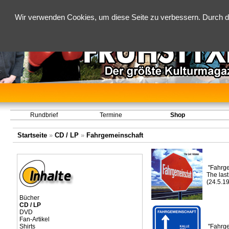
Wir verwenden Cookies, um diese Seite zu verbessern. Durch d
Rundbrief
Termine
Shop
Startseite
»
CD / LP
»
Fahrgemeinschaft
"Fahrge
The las
(24.5.1
Bücher
CD / LP
DVD
Fan-Artikel
Shirts
"Fahrge