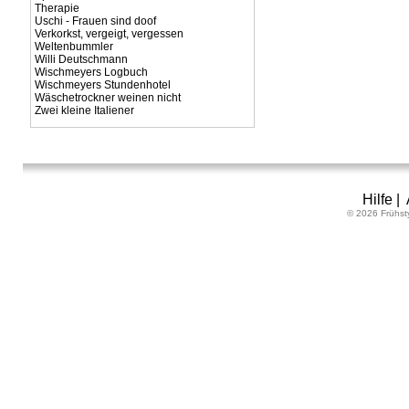
Therapie
Uschi - Frauen sind doof
Verkorkst, vergeigt, vergessen
Weltenbummler
Willi Deutschmann
Wischmeyers Logbuch
Wischmeyers Stundenhotel
Wäschetrockner weinen nicht
Zwei kleine Italiener
Hilfe
|
© 2026 Frühst