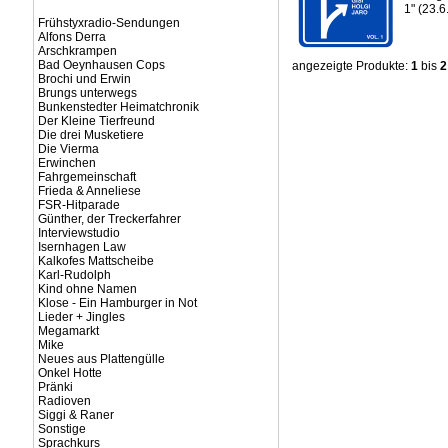
1" (23.
Frühstyxradio-Sendungen
Alfons Derra
Arschkrampen
Bad Oeynhausen Cops
angezeigte Produkte:
1
bis
2
Brochi und Erwin
Brungs unterwegs
Bunkenstedter Heimatchronik
Der Kleine Tierfreund
Die drei Musketiere
Die Vierma
Erwinchen
Fahrgemeinschaft
Frieda & Anneliese
FSR-Hitparade
Günther, der Treckerfahrer
Interviewstudio
Isernhagen Law
Kalkofes Mattscheibe
Karl-Rudolph
Kind ohne Namen
Klose - Ein Hamburger in Not
Lieder + Jingles
Megamarkt
Mike
Neues aus Plattengülle
Onkel Hotte
Pränki
Radioven
Siggi & Raner
Sonstige
Sprachkurs