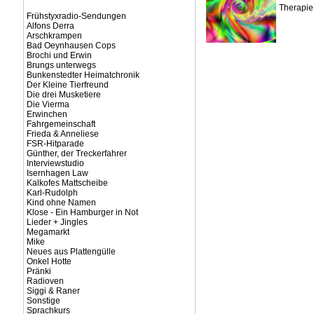
Therapie 
Frühstyxradio-Sendungen
Alfons Derra
Arschkrampen
Bad Oeynhausen Cops
Brochi und Erwin
Brungs unterwegs
Bunkenstedter Heimatchronik
Der Kleine Tierfreund
Die drei Musketiere
Die Vierma
Erwinchen
Fahrgemeinschaft
Frieda & Anneliese
FSR-Hitparade
Günther, der Treckerfahrer
Interviewstudio
Isernhagen Law
Kalkofes Mattscheibe
Karl-Rudolph
Kind ohne Namen
Klose - Ein Hamburger in Not
Lieder + Jingles
Megamarkt
Mike
Neues aus Plattengülle
Onkel Hotte
Pränki
Radioven
Siggi & Raner
Sonstige
Sprachkurs