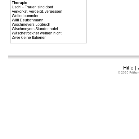
Therapie
Uschi - Frauen sind doof
Verkorkst, vergeigt, vergessen
Weltenbummler
Willi Deutschmann
Wischmeyers Logbuch
Wischmeyers Stundenhotel
Wäschetrockner weinen nicht
Zwei kleine Italiener
Hilfe
|
© 2026 Frühst