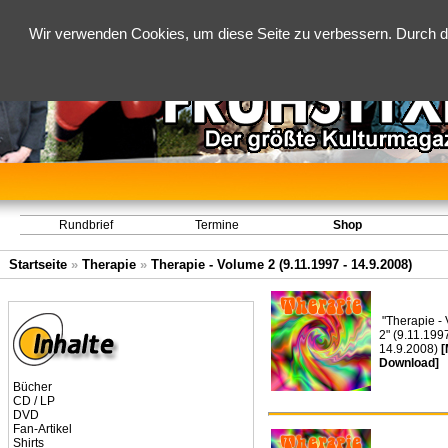
Wir verwenden Cookies, um diese Seite zu verbessern. Durch d
Rundbrief
Termine
Shop
Startseite
»
Therapie
»
Therapie - Volume 2 (9.11.1997 - 14.9.2008)
"Therapie -
2" (9.11.1997
14.9.2008)
[
Download]
Bücher
CD / LP
DVD
Fan-Artikel
Shirts