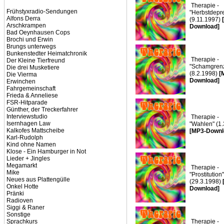
Therapie -
Frühstyxradio-Sendungen
"Herbstdepr
Alfons Derra
(9.11.1997)
Arschkrampen
Download]
Bad Oeynhausen Cops
Brochi und Erwin
Brungs unterwegs
Bunkenstedter Heimatchronik
Therapie -
Der Kleine Tierfreund
"Schamgren
Die drei Musketiere
(8.2.1998)
[
Die Vierma
Download]
Erwinchen
Fahrgemeinschaft
Frieda & Anneliese
FSR-Hitparade
Günther, der Treckerfahrer
Interviewstudio
Therapie -
Isernhagen Law
"Wahlen" (1.
Kalkofes Mattscheibe
[MP3-Downl
Karl-Rudolph
Kind ohne Namen
Klose - Ein Hamburger in Not
Lieder + Jingles
Megamarkt
Therapie -
Mike
"Prostitution"
Neues aus Plattengülle
(29.3.1998)
Onkel Hotte
Download]
Pränki
Radioven
Siggi & Raner
Sonstige
Sprachkurs
Therapie -