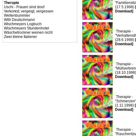
Therapie
"Familiensit
Uschi - Frauen sind doof
(17.5.1998)
Verkorkst, vergeigt, vergessen
Download]
Weltenbummler
Willi Deutschmann
Wischmeyers Logbuch
Wischmeyers Stundenhotel
Therapie -
Wäschetrockner weinen nicht
"Verhaltenst
Zwei kleine Italiener
(28.6.1998)
Download]
Therapie -
"Müllverbre
(18.10.1998
Download]
Therapie -
"Schmerzen
(1.11.1998)
Download]
Therapie -
"Rauchentzu