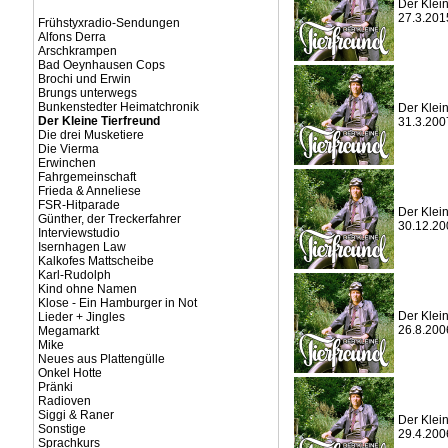
Der Klein
27.3.201
Frühstyxradio-Sendungen
Alfons Derra
Arschkrampen
Bad Oeynhausen Cops
Brochi und Erwin
Brungs unterwegs
Bunkenstedter Heimatchronik
Der Klein
Der Kleine Tierfreund
31.3.200
Die drei Musketiere
Die Vierma
Erwinchen
Fahrgemeinschaft
Frieda & Anneliese
FSR-Hitparade
Der Klein
Günther, der Treckerfahrer
30.12.20
Interviewstudio
Isernhagen Law
Kalkofes Mattscheibe
Karl-Rudolph
Kind ohne Namen
Klose - Ein Hamburger in Not
Der Klein
Lieder + Jingles
26.8.200
Megamarkt
Mike
Neues aus Plattengülle
Onkel Hotte
Pränki
Radioven
Siggi & Raner
Der Klein
Sonstige
29.4.200
Sprachkurs