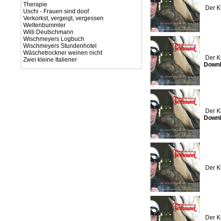
Therapie
Der K
Uschi - Frauen sind doof
Verkorkst, vergeigt, vergessen
Weltenbummler
Willi Deutschmann
Wischmeyers Logbuch
Wischmeyers Stundenhotel
Wäschetrockner weinen nicht
Der K
Zwei kleine Italiener
Downl
Der K
Downl
Der K
Der K