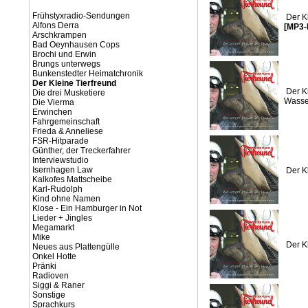
Frühstyxradio-Sendungen
Der K
Alfons Derra
[MP3-
Arschkrampen
Bad Oeynhausen Cops
Brochi und Erwin
Brungs unterwegs
Bunkenstedter Heimatchronik
Der Kleine Tierfreund
Der K
Die drei Musketiere
Wasse
Die Vierma
Erwinchen
Fahrgemeinschaft
Frieda & Anneliese
FSR-Hitparade
Günther, der Treckerfahrer
Interviewstudio
Isernhagen Law
Der K
Kalkofes Mattscheibe
Karl-Rudolph
Kind ohne Namen
Klose - Ein Hamburger in Not
Lieder + Jingles
Megamarkt
Mike
Der K
Neues aus Plattengülle
Onkel Hotte
Pränki
Radioven
Siggi & Raner
Sonstige
Sprachkurs