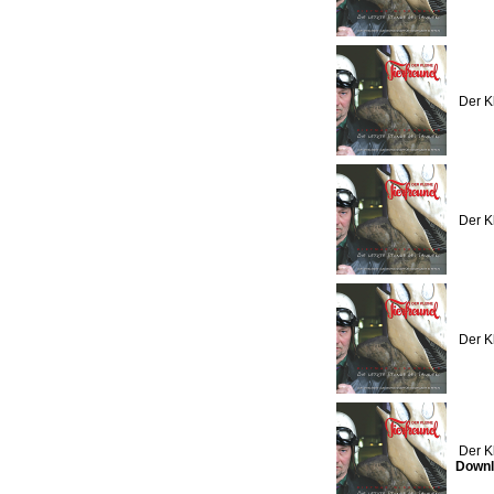
Der K
Der K
Der K
Der K
Downl