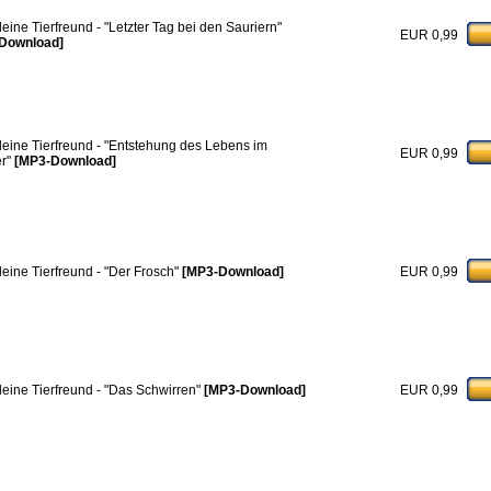
leine Tierfreund - "Letzter Tag bei den Sauriern"
EUR 0,99
Download]
leine Tierfreund - "Entstehung des Lebens im
EUR 0,99
r"
[MP3-Download]
leine Tierfreund - "Der Frosch"
[MP3-Download]
EUR 0,99
leine Tierfreund - "Das Schwirren"
[MP3-Download]
EUR 0,99