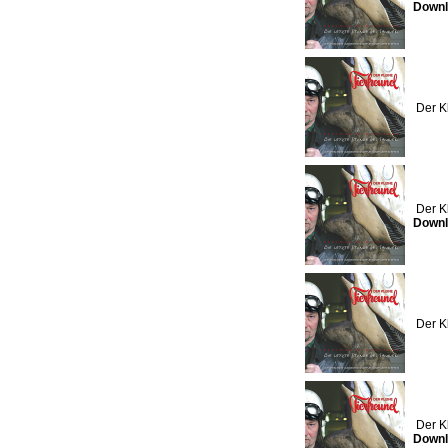
Downl
Der K
Der K
Downl
Der K
Der K
Downl