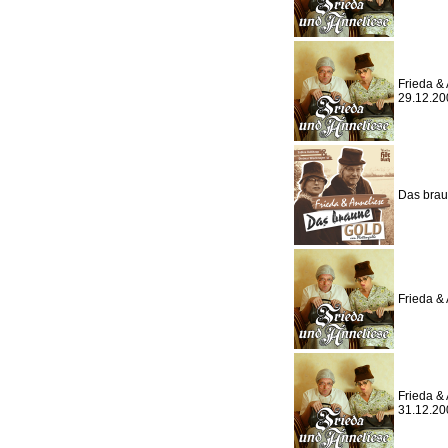
Frieda & 
29.12.20
Das brau
Frieda & 
Frieda & 
31.12.20