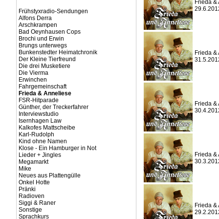
Frieda & 
29.6.201
Frühstyxradio-Sendungen
Alfons Derra
Arschkrampen
Bad Oeynhausen Cops
Brochi und Erwin
Brungs unterwegs
Bunkenstedter Heimatchronik
Frieda & 
Der Kleine Tierfreund
31.5.201
Die drei Musketiere
Die Vierma
Erwinchen
Fahrgemeinschaft
Frieda & Anneliese
FSR-Hitparade
Frieda & 
Günther, der Treckerfahrer
30.4.201
Interviewstudio
Isernhagen Law
Kalkofes Mattscheibe
Karl-Rudolph
Kind ohne Namen
Klose - Ein Hamburger in Not
Frieda & 
Lieder + Jingles
30.3.201
Megamarkt
Mike
Neues aus Plattengülle
Onkel Hotte
Pränki
Radioven
Siggi & Raner
Frieda & 
Sonstige
29.2.201
Sprachkurs