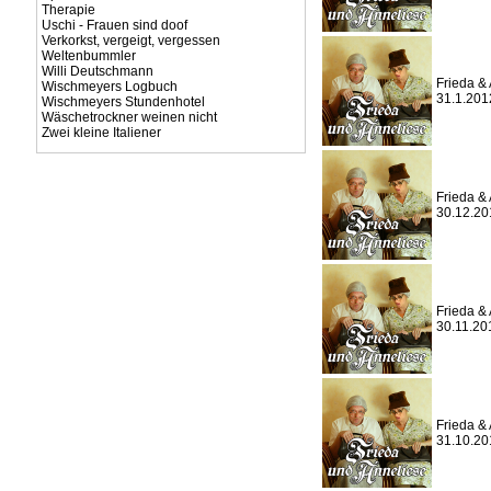
Therapie
Uschi - Frauen sind doof
Verkorkst, vergeigt, vergessen
Weltenbummler
Willi Deutschmann
Frieda & 
Wischmeyers Logbuch
31.1.201
Wischmeyers Stundenhotel
Wäschetrockner weinen nicht
Zwei kleine Italiener
Frieda & 
30.12.20
Frieda & 
30.11.20
Frieda & 
31.10.20