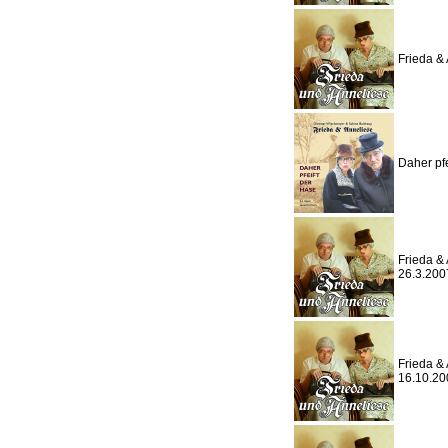
Frieda & 
Daher pfe
Frieda & 
26.3.200
Frieda & 
16.10.20