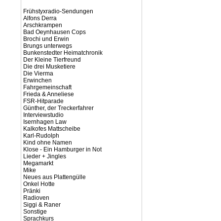
Frühstyxradio-Sendungen
Alfons Derra
Arschkrampen
Bad Oeynhausen Cops
Brochi und Erwin
Brungs unterwegs
Bunkenstedter Heimatchronik
Der Kleine Tierfreund
Die drei Musketiere
Die Vierma
Erwinchen
Fahrgemeinschaft
Frieda & Anneliese
FSR-Hitparade
Günther, der Treckerfahrer
Interviewstudio
Isernhagen Law
Kalkofes Mattscheibe
Karl-Rudolph
Kind ohne Namen
Klose - Ein Hamburger in Not
Lieder + Jingles
Megamarkt
Mike
Neues aus Plattengülle
Onkel Hotte
Pränki
Radioven
Siggi & Raner
Sonstige
Sprachkurs