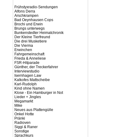
Frühstyxradio-Sendungen
Alfons Derra
Arschkrampen
Bad Oeynhausen Cops
Brochi und Erwin
Brungs unterwegs
Bunkenstedter Heimatchronik
Der Kleine Tierfreund
Die drei Musketiere
Die Vierma
Erwinchen
Fahrgemeinschaft
Frieda & Anneliese
FSR-Hitparade
Günther, der Treckerfahrer
Interviewstudio
Isernhagen Law
Kalkofes Mattscheibe
Karl-Rudolph
Kind ohne Namen
Klose - Ein Hamburger in Not
Lieder + Jingles
Megamarkt
Mike
Neues aus Plattengülle
Onkel Hotte
Pränki
Radioven
Siggi & Raner
Sonstige
Sprachkurs