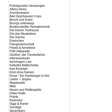
Frühstyxradio-Sendungen
Alfons Derra
Arschkrampen
Bad Oeynhausen Cops
Brochi und Erwin
Brungs unterwegs
Bunkenstedter Heimatchronik
Der Kleine Tierfreund
Die drei Musketiere
Die Vierma
Erwinchen
Fahrgemeinschaft
Frieda & Anneliese
FSR-Hitparade
Günther, der Treckerfahrer
Interviewstudio
Isernhagen Law
Kalkofes Mattscheibe
Karl-Rudolph
Kind ohne Namen
Klose - Ein Hamburger in Not
Lieder + Jingles
Megamarkt
Mike
Neues aus Plattengülle
Onkel Hotte
Pränki
Radioven
Siggi & Raner
Sonstige
Sprachkurs