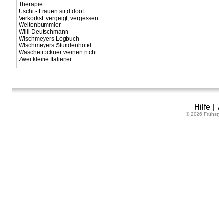
Therapie
Uschi - Frauen sind doof
Verkorkst, vergeigt, vergessen
Weltenbummler
Willi Deutschmann
Wischmeyers Logbuch
Wischmeyers Stundenhotel
Wäschetrockner weinen nicht
Zwei kleine Italiener
Hilfe
|
© 2026 Frühst