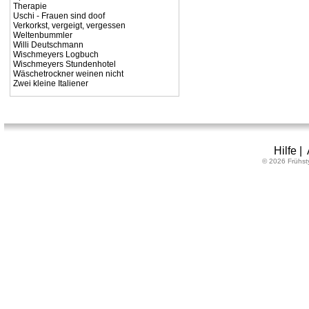
Therapie
Uschi - Frauen sind doof
Verkorkst, vergeigt, vergessen
Weltenbummler
Willi Deutschmann
Wischmeyers Logbuch
Wischmeyers Stundenhotel
Wäschetrockner weinen nicht
Zwei kleine Italiener
Hilfe
|
© 2026 Frühst