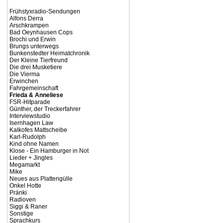
Frühstyxradio-Sendungen
Alfons Derra
Arschkrampen
Bad Oeynhausen Cops
Brochi und Erwin
Brungs unterwegs
Bunkenstedter Heimatchronik
Der Kleine Tierfreund
Die drei Musketiere
Die Vierma
Erwinchen
Fahrgemeinschaft
Frieda & Anneliese
FSR-Hitparade
Günther, der Treckerfahrer
Interviewstudio
Isernhagen Law
Kalkofes Mattscheibe
Karl-Rudolph
Kind ohne Namen
Klose - Ein Hamburger in Not
Lieder + Jingles
Megamarkt
Mike
Neues aus Plattengülle
Onkel Hotte
Pränki
Radioven
Siggi & Raner
Sonstige
Sprachkurs