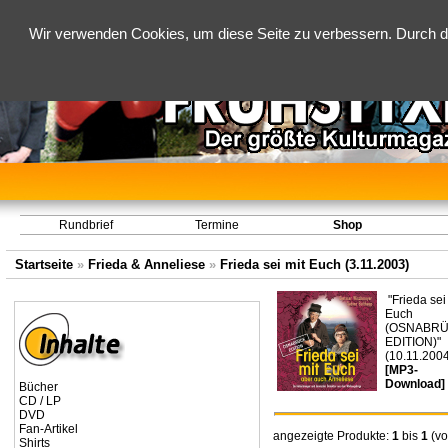
Wir verwenden Cookies, um diese Seite zu verbessern. Durch d
Rundbrief
Termine
Shop
Startseite
»
Frieda & Anneliese
»
Frieda sei mit Euch (3.11.2003)
"Frieda sei
Euch
(OSNABRÜ
EDITION)"
(10.11.2004
[MP3-
Download]
Bücher
CD / LP
DVD
Fan-Artikel
angezeigte Produkte:
1
bis
1
(v
Shirts