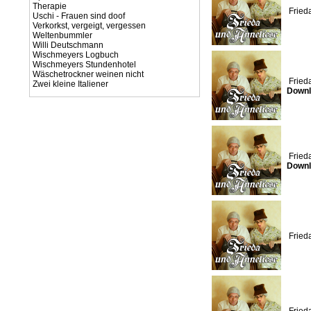
Therapie
Fried
Uschi - Frauen sind doof
Verkorkst, vergeigt, vergessen
Weltenbummler
Willi Deutschmann
Wischmeyers Logbuch
Wischmeyers Stundenhotel
Wäschetrockner weinen nicht
Fried
Zwei kleine Italiener
Downl
Fried
Downl
Fried