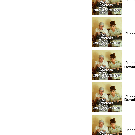
Fried
Fried
Fried
Downl
Fried
Downl
Fried