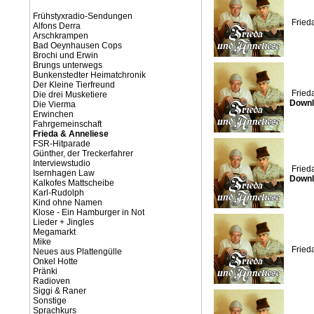
Frühstyxradio-Sendungen
Fried
Alfons Derra
Arschkrampen
Bad Oeynhausen Cops
Brochi und Erwin
Brungs unterwegs
Bunkenstedter Heimatchronik
Der Kleine Tierfreund
Fried
Die drei Musketiere
Downl
Die Vierma
Erwinchen
Fahrgemeinschaft
Frieda & Anneliese
FSR-Hitparade
Günther, der Treckerfahrer
Interviewstudio
Fried
Isernhagen Law
Downl
Kalkofes Mattscheibe
Karl-Rudolph
Kind ohne Namen
Klose - Ein Hamburger in Not
Lieder + Jingles
Megamarkt
Mike
Fried
Neues aus Plattengülle
Onkel Hotte
Pränki
Radioven
Siggi & Raner
Sonstige
Sprachkurs