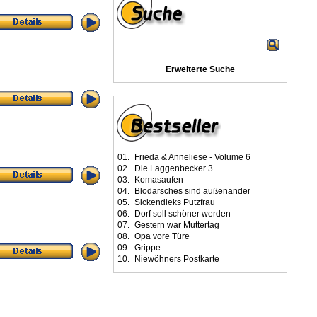
Erweiterte Suche
01.
Frieda & Anneliese - Volume 6
02.
Die Laggenbecker 3
03.
Komasaufen
04.
Blodarsches sind außenander
05.
Sickendieks Putzfrau
06.
Dorf soll schöner werden
07.
Gestern war Muttertag
08.
Opa vore Türe
09.
Grippe
10.
Niewöhners Postkarte