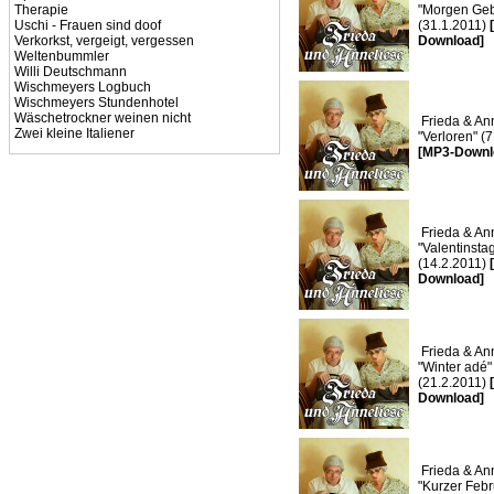
Therapie
"Morgen Geb
Uschi - Frauen sind doof
(31.1.2011)
Verkorkst, vergeigt, vergessen
Download]
Weltenbummler
Willi Deutschmann
Wischmeyers Logbuch
Wischmeyers Stundenhotel
Wäschetrockner weinen nicht
Frieda & Ann
Zwei kleine Italiener
"Verloren" (
[MP3-Downl
Frieda & Ann
"Valentinsta
(14.2.2011)
Download]
Frieda & Ann
"Winter adé"
(21.2.2011)
Download]
Frieda & Ann
"Kurzer Febr