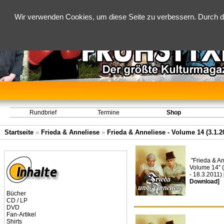
Wir verwenden Cookies, um diese Seite zu verbessern. Durch d
Rundbrief
Termine
Shop
Startseite
»
Frieda & Anneliese
»
Frieda & Anneliese - Volume 14 (3.1.20
"Frieda & An
Volume 14" 
- 18.3.2011)
Download]
Bücher
CD / LP
DVD
Fan-Artikel
Shirts