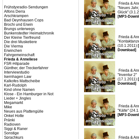
Frieda & Ann
Frühstyxradio-Sendungen
"Neues Jahr
Alfons Derra
Glück" (3.1.
Arschkrampen
[MP3-Downl
Bad Oeynhausen Cops
Brochi und Erwin
Brungs unterwegs
Bunkenstedter Heimatchronik
Frieda & Ann
Der Kleine Tierfreund
"Kontaktanz
Die drei Musketiere
(10.1.2011)
Die Vierma
Download]
Erwinchen
Fahrgemeinschaft
Frieda & Anneliese
FSR-Hitparade
Günther, der Treckerfahrer
Frieda & Ann
Interviewstudio
"Inventur 2"
Isernhagen Law
(17.1.2011)
Kalkofes Mattscheibe
Download]
Karl-Rudolph
Kind ohne Namen
Klose - Ein Hamburger in Not
Lieder + Jingles
Megamarkt
Frieda & Ann
Mike
"Kälte" (24.
Neues aus Plattengülle
[MP3-Downl
Onkel Hotte
Pränki
Radioven
Siggi & Raner
Sonstige
Sprachkurs
Frieda & Ann