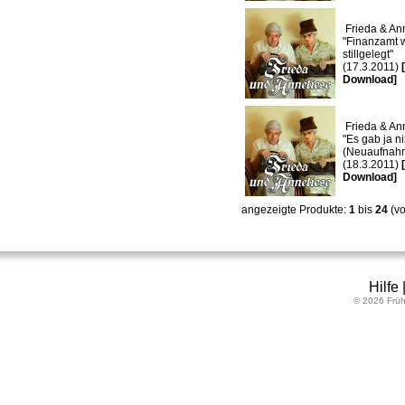
Frieda & Ann
"Finanzamt 
stillgelegt"
(17.3.2011)
Download]
Frieda & Ann
"Es gab ja ni
(Neuaufnah
(18.3.2011)
Download]
angezeigte Produkte:
1
bis
24
(v
Hilfe
© 2026 Früh