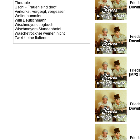
Therapie
Fried
Uschi - Frauen sind doof
Downl
Verkorkst, vergeigt, vergessen
Weltenbummler
Willi Deutschmann
Wischmeyers Logbuch
Wischmeyers Stundenhotel
Wäschetrockner weinen nicht
Fried
Zwei kleine Italiener
Downl
Fried
[MP3-
Fried
Downl
Fried