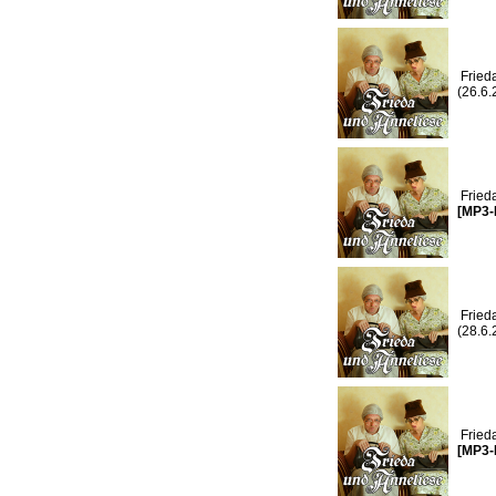
Fried
(26.6
Fried
[MP3-
Fried
(28.6
Fried
[MP3-