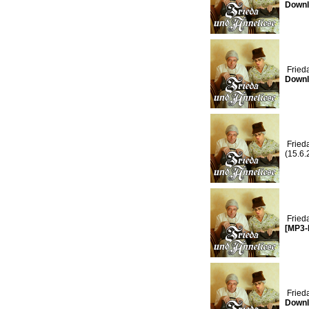
Downl
Fried
Downl
Fried
(15.6
Fried
[MP3-
Fried
Downl