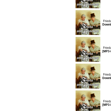
Fried
Downl
Fried
[MP3-
Fried
Downl
Fried
[MP3-