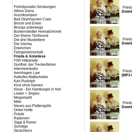
Frühstyxradio-Sendungen
Fried
Alfons Derra
Downl
Arschkrampen
Bad Oeynhausen Cops
Brochi und Erwin
Brungs unterwegs
Bunkenstedter Heimatchronik
Der Kleine Tierfreund
Fried
Die drei Musketiere
Downl
Die Vierma
Erwinchen
Fahrgemeinschaft
Frieda & Anneliese
FSR-Hitparade
Günther, der Treckerfahrer
Interviewstudio
Fried
Isernhagen Law
[MP3-
Kalkofes Mattscheibe
Karl-Rudolph
Kind ohne Namen
Klose - Ein Hamburger in Not
Lieder + Jingles
Megamarkt
Mike
Fried
Neues aus Plattengülle
Downl
Onkel Hotte
Pränki
Radioven
Siggi & Raner
Sonstige
Sprachkurs