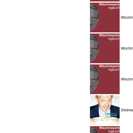
Wischm
Wischme
Wischme
Dietmar