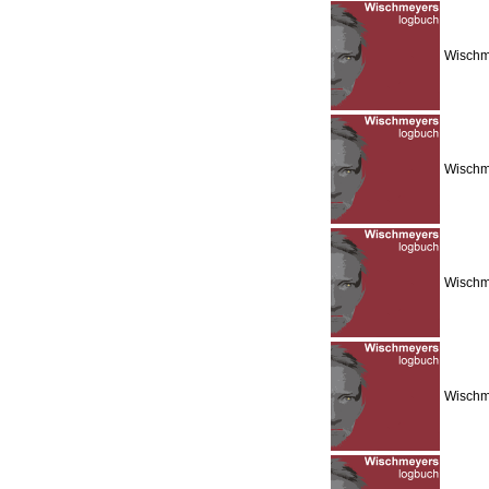
Wischme
Wischm
Wischme
Wischme