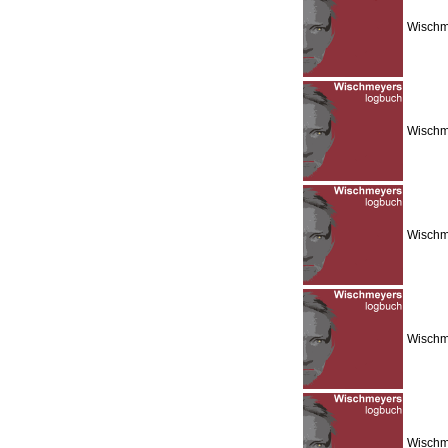
Wischm
Wischme
Wischme
Wischm
Wischme