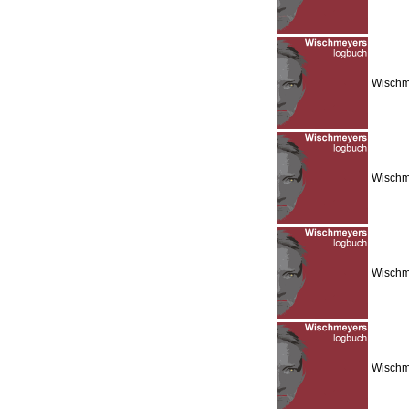
Wischme
Wischm
Wischme
Wischme