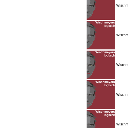
Wischm
Wischme
Wischme
Wischm
Wischme