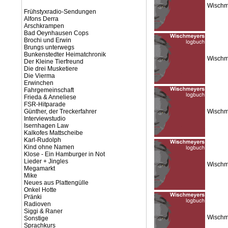
Wischm
Frühstyxradio-Sendungen
Alfons Derra
Arschkrampen
Bad Oeynhausen Cops
Brochi und Erwin
Brungs unterwegs
Bunkenstedter Heimatchronik
Wischm
Der Kleine Tierfreund
Die drei Musketiere
Die Vierma
Erwinchen
Fahrgemeinschaft
Frieda & Anneliese
FSR-Hitparade
Günther, der Treckerfahrer
Wischm
Interviewstudio
Isernhagen Law
Kalkofes Mattscheibe
Karl-Rudolph
Kind ohne Namen
Klose - Ein Hamburger in Not
Lieder + Jingles
Wischm
Megamarkt
Mike
Neues aus Plattengülle
Onkel Hotte
Pränki
Radioven
Siggi & Raner
Wischm
Sonstige
Sprachkurs