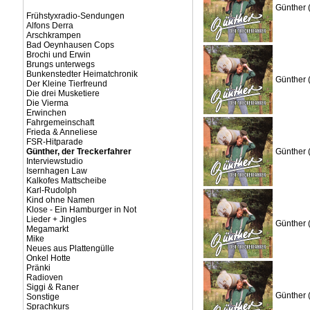
Günther 
Frühstyxradio-Sendungen
Alfons Derra
Arschkrampen
Bad Oeynhausen Cops
Brochi und Erwin
Brungs unterwegs
Bunkenstedter Heimatchronik
Günther 
Der Kleine Tierfreund
Die drei Musketiere
Die Vierma
Erwinchen
Fahrgemeinschaft
Frieda & Anneliese
FSR-Hitparade
Günther, der Treckerfahrer
Günther 
Interviewstudio
Isernhagen Law
Kalkofes Mattscheibe
Karl-Rudolph
Kind ohne Namen
Klose - Ein Hamburger in Not
Lieder + Jingles
Günther 
Megamarkt
Mike
Neues aus Plattengülle
Onkel Hotte
Pränki
Radioven
Siggi & Raner
Günther 
Sonstige
Sprachkurs