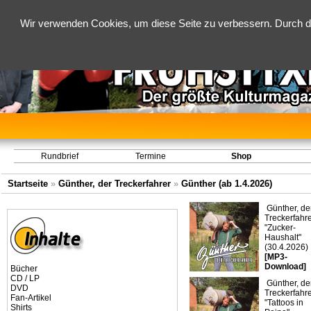
Wir verwenden Cookies, um diese Seite zu verbessern. Durch d
Rundbrief
Termine
Shop
Startseite
»
Günther, der Treckerfahrer
»
Günther (ab 1.4.2026)
Günther, de
Treckerfahre
"Zucker-
Haushalt"
(30.4.2026)
[MP3-
Download]
Bücher
CD / LP
Günther, de
DVD
Treckerfahre
Fan-Artikel
"Tattoos in
Shirts