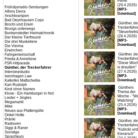
Peine"
(29.4.2026)
Frühstyxradio-Sendungen
[MP3-
Alfons Derra
Download]
Arschkrampen
Bad Oeynhausen Cops
Günther, de
Brochi und Erwin
Treckerfahre
Brungs unterwegs
"Steuerbetr
Bunkenstedter Heimatchronik
(28.4.2026)
Der Kleine Tierfreund
[MP3-
Die drei Musketiere
Download]
Die Vierma
Erwinchen
Günther, de
Fahrgemeinschaft
Treckerfahre
Frieda & Anneliese
"Diese Woc
FSR-Hitparade
is draußen"
Günther, der Treckerfahrer
(27.4.2026)
Interviewstudio
[MP3-
Isernhagen Law
Download]
Kalkofes Mattscheibe
Karl-Rudolph
Günthers
Kind ohne Namen
Thema der
Klose - Ein Hamburger in Not
Woche - "Wa
Lieder + Jingles
Watching"
Megamarkt
(25.4.2026)
Mike
[MP3-
Neues aus Plattengülle
Download]
Onkel Hotte
Pränki
Günther, de
Radioven
Treckerfahre
Siggi & Raner
"Kubicki und
Sonstige
Eierarsch"
Sprachkurs