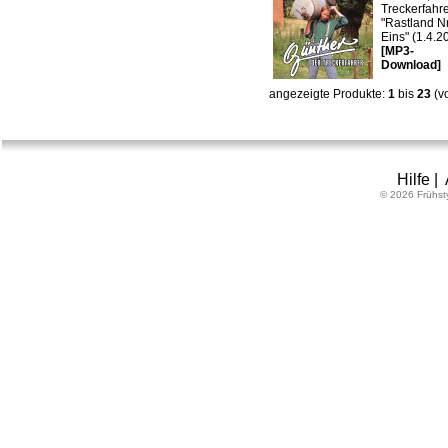
Treckerfahre
"Rastland Nr
Eins" (1.4.2
[MP3-
Download]
angezeigte Produkte:
1
bis
23
(v
Hilfe
|
© 2026 Frühst