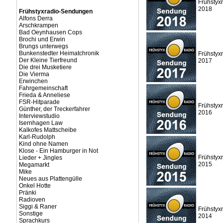
Frühstyx
2018
Frühstyxradio-Sendungen
Alfons Derra
Arschkrampen
Bad Oeynhausen Cops
Brochi und Erwin
Brungs unterwegs
Bunkenstedter Heimatchronik
Frühstyx
Der Kleine Tierfreund
2017
Die drei Musketiere
Die Vierma
Erwinchen
Fahrgemeinschaft
Frieda & Anneliese
FSR-Hitparade
Frühstyx
Günther, der Treckerfahrer
2016
Interviewstudio
Isernhagen Law
Kalkofes Mattscheibe
Karl-Rudolph
Kind ohne Namen
Klose - Ein Hamburger in Not
Frühstyx
Lieder + Jingles
2015
Megamarkt
Mike
Neues aus Plattengülle
Onkel Hotte
Pränki
Radioven
Siggi & Raner
Frühstyx
Sonstige
2014
Sprachkurs