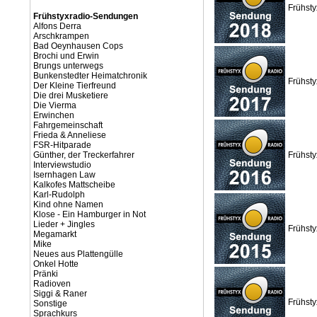
Frühst
Frühstyxradio-Sendungen
Alfons Derra
Arschkrampen
Bad Oeynhausen Cops
Brochi und Erwin
Brungs unterwegs
Bunkenstedter Heimatchronik
Frühst
Der Kleine Tierfreund
Die drei Musketiere
Die Vierma
Erwinchen
Fahrgemeinschaft
Frieda & Anneliese
FSR-Hitparade
Günther, der Treckerfahrer
Frühst
Interviewstudio
Isernhagen Law
Kalkofes Mattscheibe
Karl-Rudolph
Kind ohne Namen
Klose - Ein Hamburger in Not
Lieder + Jingles
Frühst
Megamarkt
Mike
Neues aus Plattengülle
Onkel Hotte
Pränki
Radioven
Siggi & Raner
Frühst
Sonstige
Sprachkurs