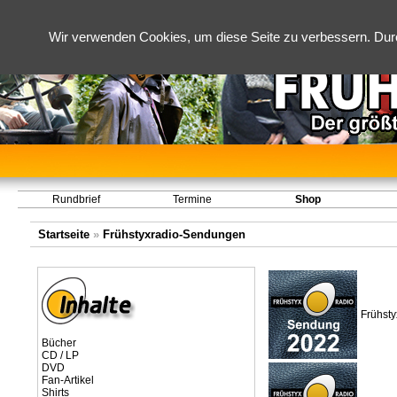
Wir verwenden Cookies, um diese Seite zu verbessern. Dur
Rundbrief
Termine
Shop
Startseite
»
Frühstyxradio-Sendungen
Frühst
Bücher
CD / LP
DVD
Fan-Artikel
Shirts