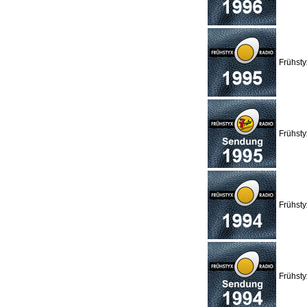
Frühst
Frühsty
Frühst
Frühsty