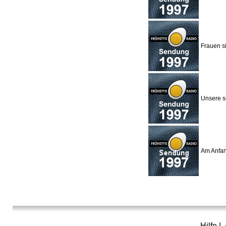
Frauen s
Unsere s
Am Anfan
Hilfe
|