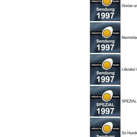
Greise u
Marmelad
Literatur
SPEZIAL:
So Hunde,