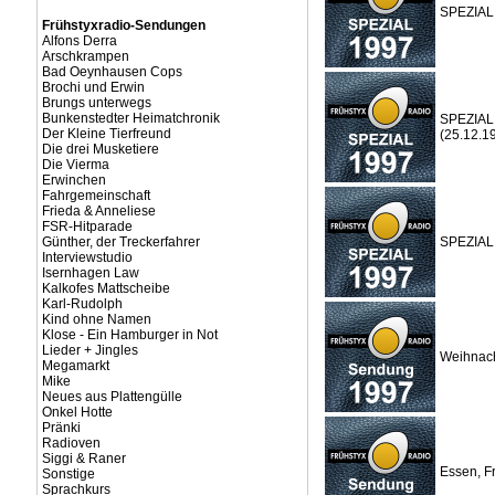
SPEZIAL:
Frühstyxradio-Sendungen
Alfons Derra
Arschkrampen
Bad Oeynhausen Cops
Brochi und Erwin
Brungs unterwegs
Bunkenstedter Heimatchronik
SPEZIAL:
Der Kleine Tierfreund
(25.12.1
Die drei Musketiere
Die Vierma
Erwinchen
Fahrgemeinschaft
Frieda & Anneliese
FSR-Hitparade
Günther, der Treckerfahrer
SPEZIAL:
Interviewstudio
Isernhagen Law
Kalkofes Mattscheibe
Karl-Rudolph
Kind ohne Namen
Klose - Ein Hamburger in Not
Lieder + Jingles
Weihnach
Megamarkt
Mike
Neues aus Plattengülle
Onkel Hotte
Pränki
Radioven
Siggi & Raner
Essen, F
Sonstige
Sprachkurs