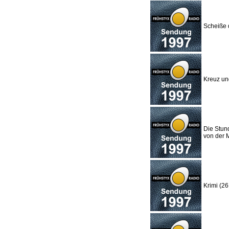
Scheiße d
Kreuz un
Die Stund
von der 
Krimi (26