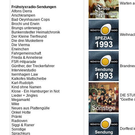
Warten au
Frühstyxradio-Sendungen
Alfons Derra
Arschkrampen
Bad Oeynhausen Cops
Brochi und Erwin
Brungs unterwegs
Bunkenstedter Heimatchronik
Weihnach
Der Kleine Tierfreund
Die drei Musketiere
Die Vierma
Erwinchen
Fahrgemeinschaft
Frieda & Anneliese
FSR-Hitparade
Günther, der Treckerfahrer
Brandneu
Interviewstudio
Isernhagen Law
Kalkofes Mattscheibe
Karl-Rudolph
Kind ohne Namen
Klose - Ein Hamburger in Not
DIE STUN
Lieder + Jingles
"Goethe 
Megamarkt
Mike
Neues aus Plattengülle
Onkel Hotte
Pränki
Radioven
Siggi & Raner
Dorffest 
Sonstige
Sprachkurs