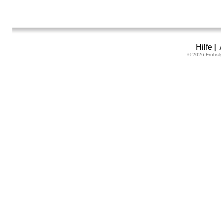
Hilfe
|
© 2026 Frühst