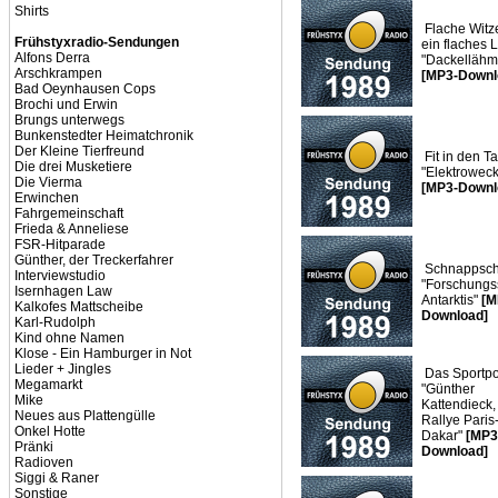
Shirts
Flache Witze
Frühstyxradio-Sendungen
ein flaches 
Alfons Derra
"Dackellähm
Arschkrampen
[MP3-Downl
Bad Oeynhausen Cops
Brochi und Erwin
Brungs unterwegs
Bunkenstedter Heimatchronik
Der Kleine Tierfreund
Fit in den Ta
Die drei Musketiere
"Elektroweck
Die Vierma
[MP3-Downl
Erwinchen
Fahrgemeinschaft
Frieda & Anneliese
FSR-Hitparade
Günther, der Treckerfahrer
Schnappsch
Interviewstudio
"Forschungs
Isernhagen Law
Antarktis"
[M
Kalkofes Mattscheibe
Download]
Karl-Rudolph
Kind ohne Namen
Klose - Ein Hamburger in Not
Lieder + Jingles
Das Sportpor
Megamarkt
"Günther
Mike
Kattendieck,
Neues aus Plattengülle
Rallye Paris
Onkel Hotte
Dakar"
[MP3
Pränki
Download]
Radioven
Siggi & Raner
Sonstige