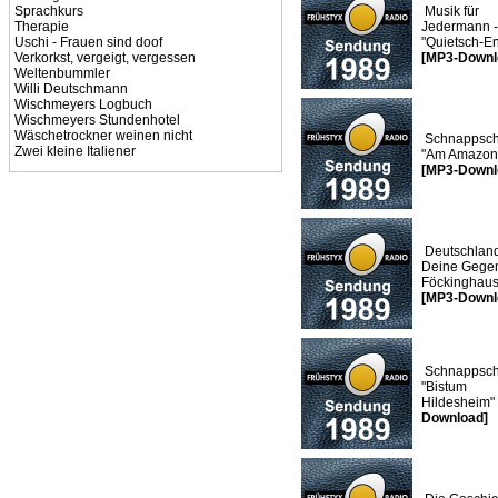
Sprachkurs
Musik für
Therapie
Jedermann -
Uschi - Frauen sind doof
"Quietsch-En
Verkorkst, vergeigt, vergessen
[MP3-Downl
Weltenbummler
Willi Deutschmann
Wischmeyers Logbuch
Wischmeyers Stundenhotel
Wäschetrockner weinen nicht
Schnappsch
Zwei kleine Italiener
"Am Amazon
[MP3-Downl
Deutschland
Deine Gege
Föckinghau
[MP3-Downl
Schnappsch
"Bistum
Hildesheim"
Download]