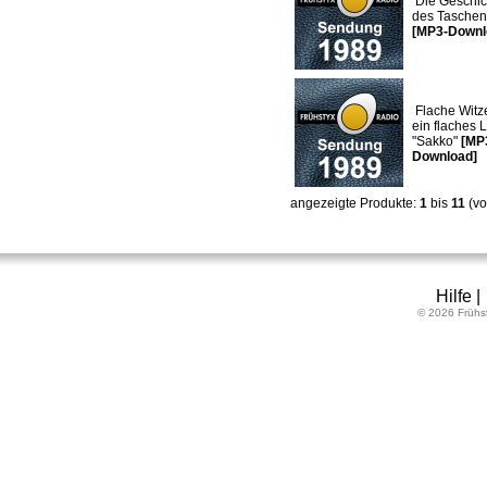
Die Geschic
des Taschen
[MP3-Downl
Flache Witze
ein flaches 
"Sakko"
[MP
Download]
angezeigte Produkte:
1
bis
11
(v
Hilfe
© 2026 Frühs