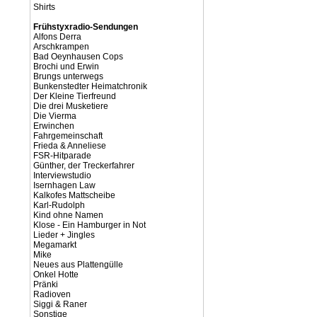
Shirts
Frühstyxradio-Sendungen
Alfons Derra
Arschkrampen
Bad Oeynhausen Cops
Brochi und Erwin
Brungs unterwegs
Bunkenstedter Heimatchronik
Der Kleine Tierfreund
Die drei Musketiere
Die Vierma
Erwinchen
Fahrgemeinschaft
Frieda & Anneliese
FSR-Hitparade
Günther, der Treckerfahrer
Interviewstudio
Isernhagen Law
Kalkofes Mattscheibe
Karl-Rudolph
Kind ohne Namen
Klose - Ein Hamburger in Not
Lieder + Jingles
Megamarkt
Mike
Neues aus Plattengülle
Onkel Hotte
Pränki
Radioven
Siggi & Raner
Sonstige