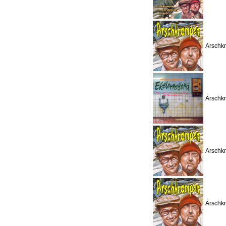
Arschkr
Arschk
Arschkr
Arschkr