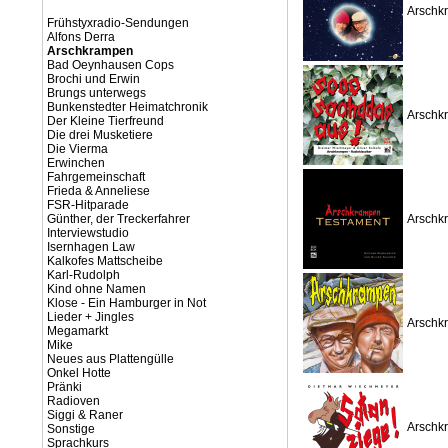
Arschkr
Frühstyxradio-Sendungen
Alfons Derra
Arschkrampen
Bad Oeynhausen Cops
Brochi und Erwin
Brungs unterwegs
Bunkenstedter Heimatchronik
Arschk
Der Kleine Tierfreund
Die drei Musketiere
Die Vierma
Erwinchen
Fahrgemeinschaft
Frieda & Anneliese
FSR-Hitparade
Günther, der Treckerfahrer
Arschkr
Interviewstudio
Isernhagen Law
Kalkofes Mattscheibe
Karl-Rudolph
Kind ohne Namen
Klose - Ein Hamburger in Not
Lieder + Jingles
Arschk
Megamarkt
Mike
Neues aus Plattengülle
Onkel Hotte
Pränki
Radioven
Siggi & Raner
Arschkr
Sonstige
Sprachkurs