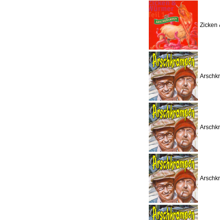
Zicken 
Arschkr
Arschkr
Arschkr