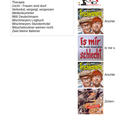
Therapie
Uschi - Frauen sind doof
Verkorkst, vergeigt, vergessen
Weltenbummler
Willi Deutschmann
Wischmeyers Logbuch
Arschkr
Wischmeyers Stundenhotel
Wäschetrockner weinen nicht
Zwei kleine Italiener
Is' mir
Arschkr
Zicken 