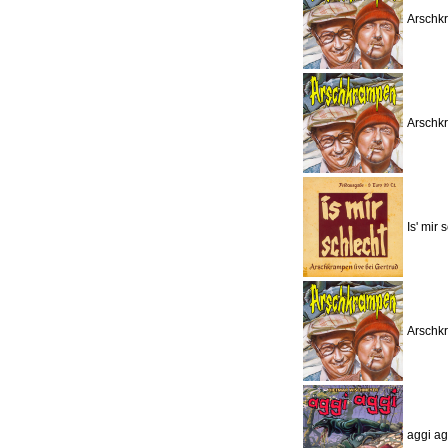
Arschkr
Arschkr
Is' mir
Arschkr
aggi ag