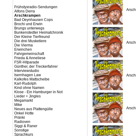
Frühstyxradio-Sendungen
Arsch
Alfons Derra
Arschkrampen
Bad Oeynhausen Cops
Brochi und Erwin
Brungs unterwegs
Bunkenstedter Heimatchronik
Der Kleine Tierfreund
Die drei Musketiere
Arsch
Die Vierma
Erwinchen
Fahrgemeinschaft
Frieda & Anneliese
FSR-Hitparade
Günther, der Treckerfahrer
Interviewstudio
Isernhagen Law
Arsch
Kalkofes Mattscheibe
Karl-Rudolph
Kind ohne Namen
Klose - Ein Hamburger in Not
Lieder + Jingles
Megamarkt
Mike
Arsch
Neues aus Plattengülle
Onkel Hotte
Pränki
Radioven
Siggi & Raner
Sonstige
Sprachkurs