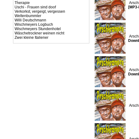
Therapie
Arsch
Uschi - Frauen sind doof
[MP3-
Verkorkst, vergeigt, vergessen
Weltenbummler
Willi Deutschmann
Wischmeyers Logbuch
Wischmeyers Stundenhotel
Wäschetrockner weinen nicht
Arsch
Zwei kleine Italiener
Downl
Arsch
Downl
Arsch