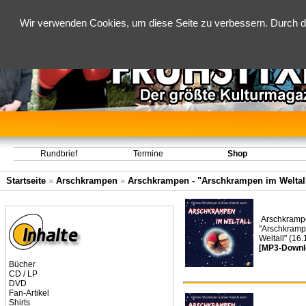
Wir verwenden Cookies, um diese Seite zu verbessern. Durch d
Rundbrief
Termine
Shop
Startseite
»
Arschkrampen
»
Arschkrampen - "Arschkrampen im Weltall"
Arschkramp
"Arschkramp
Weltall" (16
[MP3-Downl
Bücher
CD / LP
DVD
Fan-Artikel
Shirts