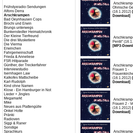
Arschkramp
Frühstyxradio-Sendungen
Ohmsche Ge
Alfons Derra
(16.1.2012)
Arschkrampen
Download]
Bad Oeynhausen Cops
Brochi und Erwin
Brungs unterwegs
Bunkenstedter Heimatchronik
Der Kleine Tierfreund
Arschkramp
Die drei Musketiere
Pentil" (16.
Die Vierma
[MP3-Downl
Erwinchen
Fahrgemeinschaft
Frieda & Anneliese
FSR-Hitparade
Günther, der Treckerfahrer
Arschkrampe
Interviewstudio
Frauen 1 -
Isernhagen Law
Frauenkirch
Kalkofes Mattscheibe
(16.1.2012)
Karl-Rudolph
Download]
Kind ohne Namen
Klose - Ein Hamburger in Not
Lieder + Jingles
Megamarkt
Arschkrampe
Mike
Frauen 2 - V
Neues aus Plattengülle
(16.1.2012)
Onkel Hotte
Download]
Pränki
Radioven
Siggi & Raner
Sonstige
Sprachkurs
Arschkrampe