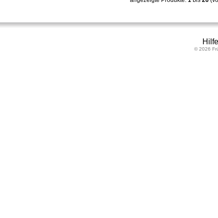
angezeigte Produkte:
1
bis
26
(v
Hilf
© 2026 Fr