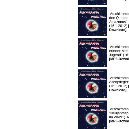
Arschkrampe
den Quellen
Amazonas"
(16.1.2012)
Download]
Arschkrampe
erinnert sic
Jugend" (16
[MP3-Downl
Arschkrampe
Altenpfleger
(16.1.2012)
Download]
Arschkramp
"Neujahrssp
im Wald" (16
[MP3-Downl