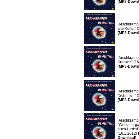
[MP3-Downl
Arschkrampe
alte Kultur" 
[MP3-Downl
Arschkrampe
Krockett" (1
[MP3-Downl
Arschkramp
"Schnitten" 
[MP3-Downl
Arschkramp
"Weltunterg
auch Herbst
(16.1.2012)
Download]