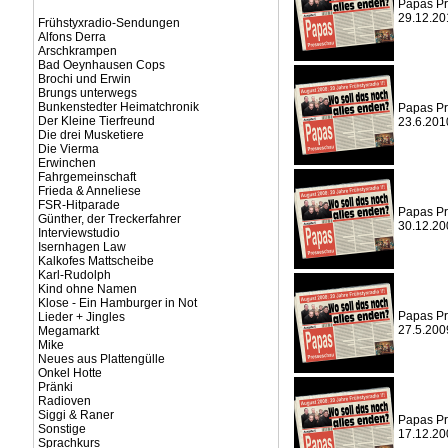
Papas Pr
29.12.20
Frühstyxradio-Sendungen
Alfons Derra
Arschkrampen
Bad Oeynhausen Cops
Brochi und Erwin
Brungs unterwegs
Bunkenstedter Heimatchronik
Papas Pr
Der Kleine Tierfreund
23.6.201
Die drei Musketiere
Die Vierma
Erwinchen
Fahrgemeinschaft
Frieda & Anneliese
FSR-Hitparade
Papas Pr
Günther, der Treckerfahrer
30.12.20
Interviewstudio
Isernhagen Law
Kalkofes Mattscheibe
Karl-Rudolph
Kind ohne Namen
Klose - Ein Hamburger in Not
Papas Pr
Lieder + Jingles
27.5.200
Megamarkt
Mike
Neues aus Plattengülle
Onkel Hotte
Pränki
Radioven
Siggi & Raner
Papas Pr
Sonstige
17.12.20
Sprachkurs