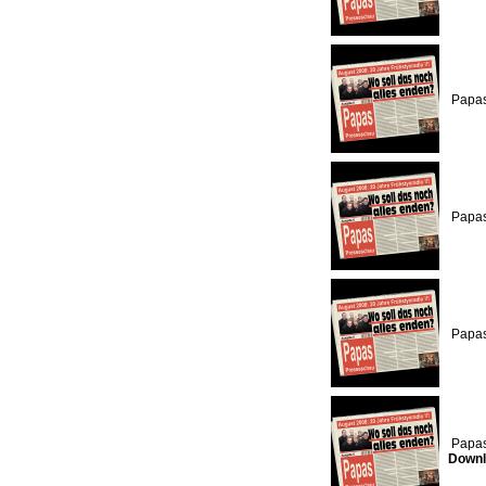
Papas
Papas
Papas
Papas
Downl