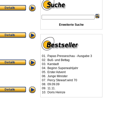
Erweiterte Suche
01.
Papas Presseschau - Ausgabe 3
02.
Buß- und Bettag
03.
Karstadt
04.
Beginn Superwahljahr
05.
Erster Advent
06.
Junge Minister
07.
Percy Stewart wird 70
08.
09.09.09
09.
11.11.
10.
Doris Heinze