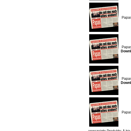
Papas
Papas
Downl
Papas
Downl
Papas