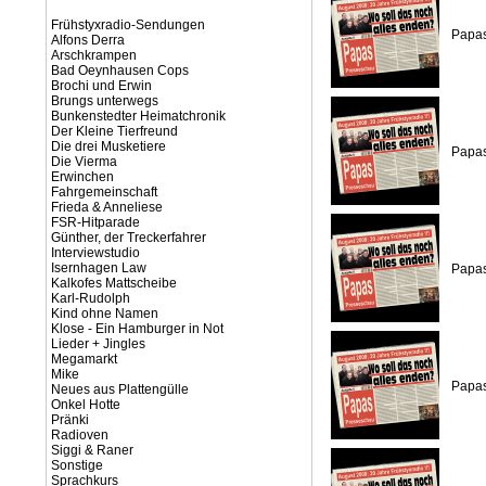
Frühstyxradio-Sendungen
Papas
Alfons Derra
Arschkrampen
Bad Oeynhausen Cops
Brochi und Erwin
Brungs unterwegs
Bunkenstedter Heimatchronik
Der Kleine Tierfreund
Die drei Musketiere
Papas
Die Vierma
Erwinchen
Fahrgemeinschaft
Frieda & Anneliese
FSR-Hitparade
Günther, der Treckerfahrer
Interviewstudio
Isernhagen Law
Papas
Kalkofes Mattscheibe
Karl-Rudolph
Kind ohne Namen
Klose - Ein Hamburger in Not
Lieder + Jingles
Megamarkt
Mike
Papas
Neues aus Plattengülle
Onkel Hotte
Pränki
Radioven
Siggi & Raner
Sonstige
Sprachkurs