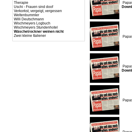
Therapie
Papas
Uschi - Frauen sind doof
Downl
Verkorkst, vergeigt, vergessen
Weltenbummler
Willi Deutschmann
Wischmeyers Logbuch
Wischmeyers Stundenhotel
Wäschetrockner weinen nicht
Zwei kleine Italiener
Papas
Papas
Downl
Papas