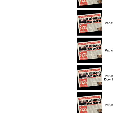
Papas
Papas
Papas
Downl
Papas