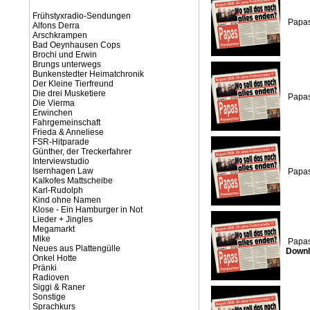
Frühstyxradio-Sendungen
Papas
Alfons Derra
Arschkrampen
Bad Oeynhausen Cops
Brochi und Erwin
Brungs unterwegs
Bunkenstedter Heimatchronik
Der Kleine Tierfreund
Die drei Musketiere
Papas
Die Vierma
Erwinchen
Fahrgemeinschaft
Frieda & Anneliese
FSR-Hitparade
Günther, der Treckerfahrer
Interviewstudio
Isernhagen Law
Papas
Kalkofes Mattscheibe
Karl-Rudolph
Kind ohne Namen
Klose - Ein Hamburger in Not
Lieder + Jingles
Megamarkt
Mike
Papas
Neues aus Plattengülle
Downl
Onkel Hotte
Pränki
Radioven
Siggi & Raner
Sonstige
Sprachkurs