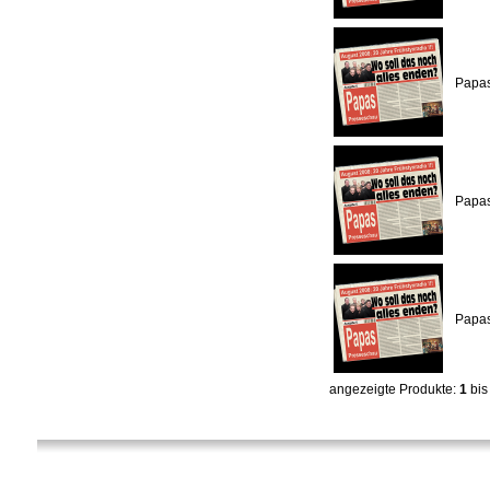
Papas
Papas
Papas
angezeigte Produkte:
1
bi