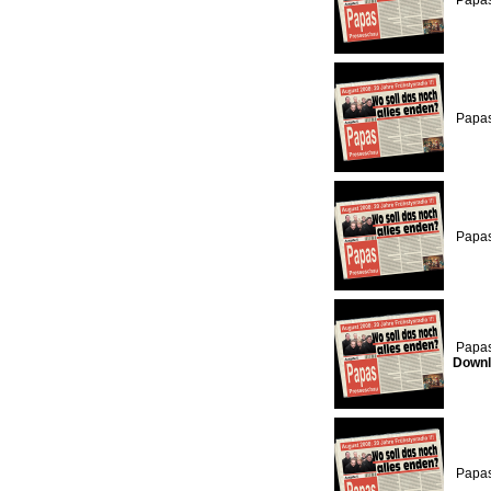
Papas
Papas
Papas
Papas
Downl
Papas