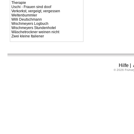
Therapie
Uschi - Frauen sind doof
Verkorkst, vergeigt, vergessen
Weltenbummler
Willi Deutschmann
Wischmeyers Logbuch
Wischmeyers Stundenhotel
Wäschetrockner weinen nicht
Zwei kleine Italiener
Hilfe
|
© 2026 Frühst