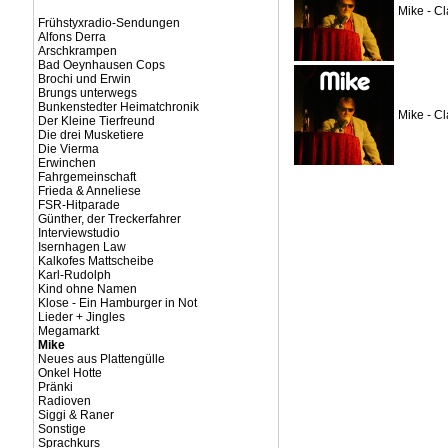
Mike - Cl
Frühstyxradio-Sendungen
Alfons Derra
Arschkrampen
Bad Oeynhausen Cops
Brochi und Erwin
Brungs unterwegs
Bunkenstedter Heimatchronik
Mike - Cl
Der Kleine Tierfreund
Die drei Musketiere
Die Vierma
Erwinchen
Fahrgemeinschaft
Frieda & Anneliese
FSR-Hitparade
Günther, der Treckerfahrer
Interviewstudio
Isernhagen Law
Kalkofes Mattscheibe
Karl-Rudolph
Kind ohne Namen
Klose - Ein Hamburger in Not
Lieder + Jingles
Megamarkt
Mike
Neues aus Plattengülle
Onkel Hotte
Pränki
Radioven
Siggi & Raner
Sonstige
Sprachkurs