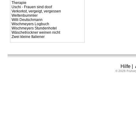
Therapie
Uschi - Frauen sind doof
Verkorkst, vergeigt, vergessen
Weltenbummler
Willi Deutschmann
Wischmeyers Logbuch
Wischmeyers Stundenhotel
Wäschetrockner weinen nicht
Zwei kleine Italiener
Hilfe
|
© 2026 Frühst