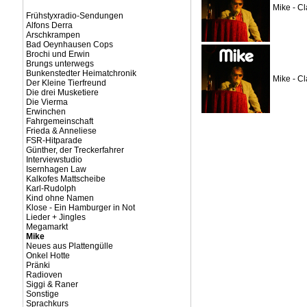
Mike - Cl
Frühstyxradio-Sendungen
Alfons Derra
Arschkrampen
Bad Oeynhausen Cops
Brochi und Erwin
Brungs unterwegs
Bunkenstedter Heimatchronik
Mike - Cl
Der Kleine Tierfreund
Die drei Musketiere
Die Vierma
Erwinchen
Fahrgemeinschaft
Frieda & Anneliese
FSR-Hitparade
Günther, der Treckerfahrer
Interviewstudio
Isernhagen Law
Kalkofes Mattscheibe
Karl-Rudolph
Kind ohne Namen
Klose - Ein Hamburger in Not
Lieder + Jingles
Megamarkt
Mike
Neues aus Plattengülle
Onkel Hotte
Pränki
Radioven
Siggi & Raner
Sonstige
Sprachkurs