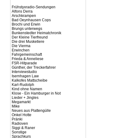
Frühstyxradio-Sendungen
Alfons Derra
Arschkrampen
Bad Oeynhausen Cops
Brochi und Erwin
Brungs unterwegs
Bunkenstedter Heimatchronik
Der Kleine Tierfreund
Die drei Musketiere
Die Vierma
Erwinchen
Fahrgemeinschaft
Frieda & Anneliese
FSR-Hitparade
Günther, der Treckerfahrer
Interviewstudio
Isernhagen Law
Kalkofes Mattscheibe
Karl-Rudolph
Kind ohne Namen
Klose - Ein Hamburger in Not
Lieder + Jingles
Megamarkt
Mike
Neues aus Plattengülle
Onkel Hotte
Pränki
Radioven
Siggi & Raner
Sonstige
Sprachkurs