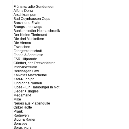
Frühstyxradio-Sendungen
Alfons Derra
Arschkrampen
Bad Oeynhausen Cops
Brochi und Erwin
Brungs unterwegs
Bunkenstedter Heimatchronik
Der Kleine Tierfreund
Die drei Musketiere
Die Vierma
Erwinchen
Fahrgemeinschaft
Frieda & Anneliese
FSR-Hitparade
Günther, der Treckerfahrer
Interviewstudio
Isernhagen Law
Kalkofes Mattscheibe
Karl-Rudolph
Kind ohne Namen
Klose - Ein Hamburger in Not
Lieder + Jingles
Megamarkt
Mike
Neues aus Plattengülle
Onkel Hotte
Pränki
Radioven
Siggi & Raner
Sonstige
Sprachkurs