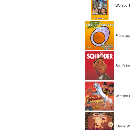
Worst of 
Frühstyxr
Schröder
Wir sind
Kalk & W