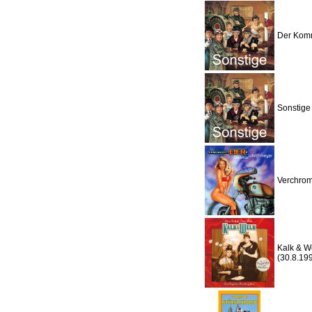
Der Komm
Sonstige
Verchrom
Kalk & W
(30.8.19