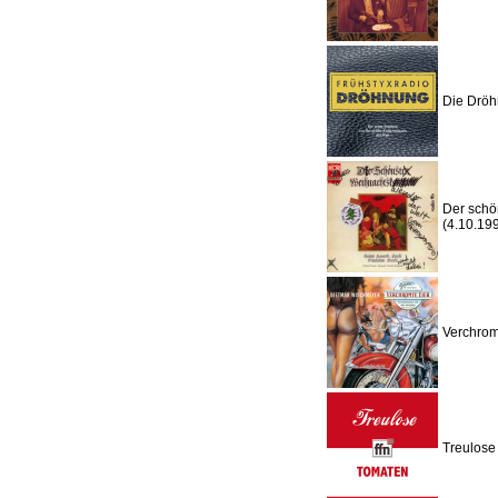
Die Dröh
Der schö
(4.10.19
Verchrom
Treulose