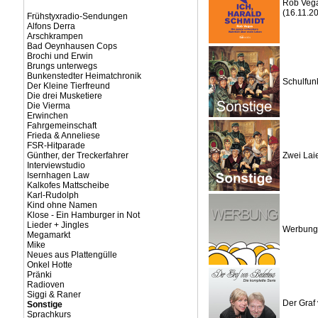
Rob Vega
(16.11.2
Frühstyxradio-Sendungen
Alfons Derra
Arschkrampen
Bad Oeynhausen Cops
Brochi und Erwin
Brungs unterwegs
Bunkenstedter Heimatchronik
Schulfun
Der Kleine Tierfreund
Die drei Musketiere
Die Vierma
Erwinchen
Fahrgemeinschaft
Frieda & Anneliese
FSR-Hitparade
Günther, der Treckerfahrer
Zwei Lai
Interviewstudio
Isernhagen Law
Kalkofes Mattscheibe
Karl-Rudolph
Kind ohne Namen
Klose - Ein Hamburger in Not
Lieder + Jingles
Werbung 
Megamarkt
Mike
Neues aus Plattengülle
Onkel Hotte
Pränki
Radioven
Siggi & Raner
Der Graf
Sonstige
Sprachkurs